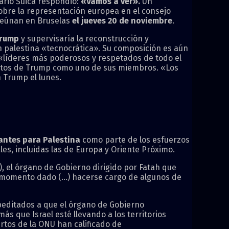
sario Šuica respondió:
«Vamos a ver».
Un
sobre la representación europea en el consejo
 reúnan en Bruselas
el jueves 20 de noviembre
.
Trump
y supervisaría la reconstrucción y
n palestina «tecnocrática». Su composición es aún
s «líderes más poderosos y respetados de todo el
ntos de Trump como uno de sus miembros. «Los
 Trump el lunes.
ntes para Palestina
como parte de los esfuerzos
les, incluidas las de Europa y Oriente Próximo.
), el órgano de Gobierno dirigido por Fatah que
n momento dado (…) hacerse cargo de algunos de
peditados a que el órgano de Gobierno
 que Israel esté llevando a los territorios
ertos de la ONU han calificado de