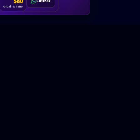
Cotizar
$80
Solicitar
Hablemos
Cotizar
ón
Anual · x 1 año