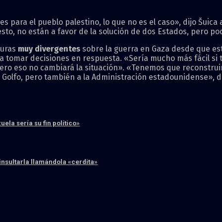
les para el pueblo palestino, lo que no es el caso», dijo Šuic
esto, no están a favor de la solución de dos Estados, pero po
turas
muy divergentes
sobre la guerra en Gaza desde que est
a tomar decisiones en respuesta. «Sería mucho más fácil si 
«pero eso no cambiará la situación». «Tenemos que reconstrui
l Golfo, pero también a la Administración estadounidense», di
la sería su fin político»
insultarla llamándola «cerdita»