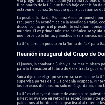
A la pregunta de si el bloque ya había recibido un
funcionario de la UE, que habló bajo condición de 
estaban en curso. Se espera que la cuestión se de
La posible ‘Junta de Paz’ para Gaza, propuesta por
recuperación económica de la asediada Franja, coo
desconocida, pero el presidente estadounidense
d
mundo». El ex primer ministro británico
Tony Blai
miembros de la Junta, y muchos más anuncios emoc
La UE quiere un puesto en la ‘Junta de Paz’ para G
Reunión inaugural del Grupo de Do
El jueves, la comisaria Šuica y el primer ministr
para la transición al futuro de Gaza tras la guerra
Šuica dijo que el grupo se centraría en lo que la 
supervisa partes de la Cisjordania ocupada. «Int
los servicios del país, no sólo en Cisjordania, sin
La UE es el mayor donante de ayuda a los palestin
palestino
avance en reformas económicas
y de go
palestinos al borde del colapso fiscal al retener lo