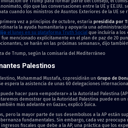
a invitación de Trump para formar parte del consejo, el comi
anonimato, dijo que las conversaciones entre la UE y EE.UU. 
bata cuando los ministros de Asuntos Exteriores de la UE se
 primera vez a principios de octubre, estaría
presidida por 
rdinaría la ayuda humanitaria y apoyaría una administració
ijo
el lunes en su plataforma Truth Social
que incluiría a lo
r
fue mencionado explícitamente en el plan de paz de 20 pu
ionantes, se harán en las próximas semanas», dijo también
aza de Trump, según la comisaria del Mediterráneo
nantes Palestinos
o palestino, Mohammad Mustafa, copresidirán un
Grupo de Dona
. Se espera la asistencia de unas 60 delegaciones internaciona
UE puede hacer para «empoderar» a la Autoridad Palestina (AP
entaremos demostrar que la Autoridad Palestina puede en u
o también más adelante en Gaza», explicó Šuica.
os, pero la mayor parte de sus desembolsos a la AP están su
bernanza fundamentales. Sin embargo, cada vez preocupa más
s ingresos fiscales que debe a la AP, una práctica que los exp