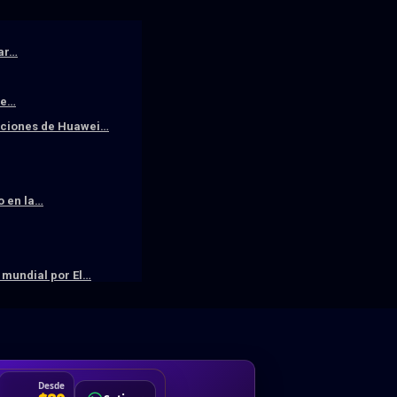
iar…
De…
raciones de Huawei…
o en la…
mundial por El…
DA
Desde