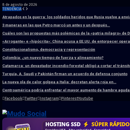
8 de agosto de 2026
TENDENCIA
Atrapados en la guerra: los soldados heridos que Rusia vuelve a env
3 maneras en las que Petro marcó un antes y un después…
Cuáles son las propuestas más polémicas de la «patria milagro» de 
«Arrogante» e «hipócrita»: China acusa a EE.UU. de entorpecer ope
Constitucionalismo, democracia y representación
Colombia: ¿un nuevo tiempo de fuerza y alineamiento?
Catamarca: un devastador incendio forestal obligó a cortar el tránsit
Turquía, A. Saudí y Pakistán firman un acuerdo de defensa conjunto
La nueva ola de calor golpea a Italia: decretan alerta roja en…
Centroamérica podría enfrentar el mayor aumento de hambre aguda 
Facebook
Twitter
Instagram
Pinterest
Youtube
DISEÑO WEB
PROFESIONAL
HOSTING SSD
CRM & DASHBOARD
CORREO
CORPORATIVO
SÚPER RÁPIDO
A MEDI
Vende más por internet · Rápida · Moderna