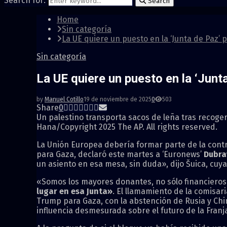
Search for:
Search
Home
Sin categoría
La UE quiere un puesto en la ‘Junta de Paz’
Sin categoría
La UE quiere un puesto en la ‘Jun
by
Manuel Cotillo
19 de noviembre de 2025
0
503
Share
0
Un palestino transporta sacos de leña tras recoger
Hana/Copyright 2025 The AP. All rights reserved.
La Unión Europea debería formar parte de la cont
para Gaza, declaró este martes a ‘Euronews’
Dubra
un asiento en esa mesa, sin duda», dijo Šuica, cuya 
«Somos los mayores donantes, no sólo financieros
lugar en esa Junta»
. El llamamiento de la comisa
Trump para Gaza, con la abstención de Rusia y Ch
influencia desmesurada sobre el futuro de la Franja