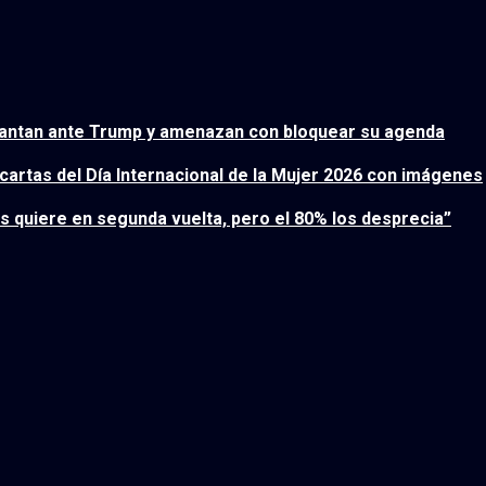
plantan ante Trump y amenazan con bloquear su agenda
cartas del Día Internacional de la Mujer 2026 con imágenes
os quiere en segunda vuelta, pero el 80% los desprecia”