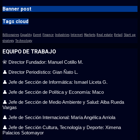
Banner post
Tags cloud
Billionaires
Equality
Event
Finance
Industries
Internet
Markets
Real estate
Retail
Start up
strategy
Technology
EQUIPO DE TRABAJO
📇 Director Fundador: Manuel Cotillo M.
👤 Director Periodístico: Gian Ñato L.
👤 Jefe de Sección de Informática: Ismael Liceta G.
👤 Jefe de Sección de Política y Economía: Maco
👤 Jefe de Sección de Medio Ambiente y Salud: Alba Rueda
Vargas
👤 Jefe de Sección Internacional: María Angélica Arriola
👤 Jefe de Sección Cultura, Tecnología y Deporte: Ximena
Palacios Sotomayor