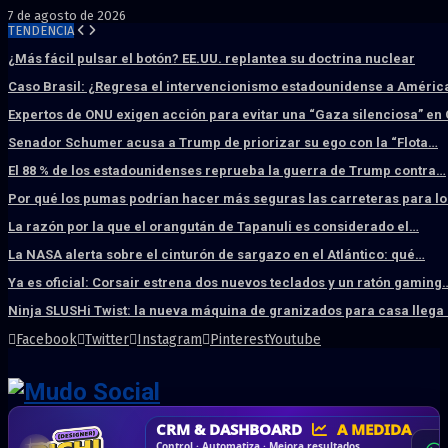
7 de agosto de 2026
TENDENCIA
¿Más fácil pulsar el botón? EE.UU. replantea su doctrina nuclear
Caso Brasil: ¿Regresa el intervencionismo estadounidense a América
Expertos de ONU exigen acción para evitar una “Gaza silenciosa” en
Senador Schumer acusa a Trump de priorizar su ego con la “Flota…
El 88 % de los estadounidenses reprueba la guerra de Trump contra…
Por qué los pumas podrían hacer más seguras las carreteras para l
La razón por la que el orangután de Tapanuli es considerado el…
La NASA alerta sobre el cinturón de sargazo en el Atlántico: qué…
Ya es oficial: Corsair estrena dos nuevos teclados y un ratón gaming
Ninja SLUSHi Twist: la nueva máquina de granizados para casa llega
Facebook
Twitter
Instagram
Pinterest
Youtube
CORREO
CORPORATIVO
CRM & DASHBOARD
A MEDIDA
HOSTING SSD
DISEÑO WEB
PROFESIONAL
SÚPER RÁPIDO
Desd
Más confianza · Marca profesional · Seguridad