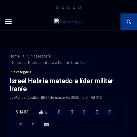
F
T
I
P
Y
a
w
n
i
o
P
c
i
s
n
u
e
t
t
t
t
R
b
t
a
e
u
I
o
e
g
r
b
Home
Sin categoría
o
r
r
e
e
Israel Habría matado a líder militar Iraníe
M
k
a
s
Sin categoría
Israel Habría matado a líder militar
m
t
A
Iraníe
by
Manuel Cotillo
27 de marzo de 2026
0
318
R
SHARE
0
Y