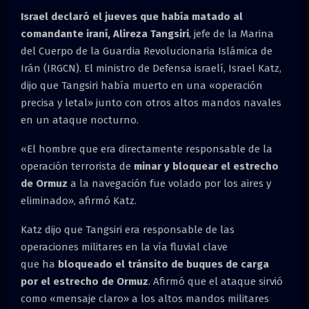
M
Israel declaró el jueves que había matado al
comandante iraní, Alireza Tangsiri
, jefe de la Marina
E
del Cuerpo de la Guardia Revolucionaria Islámica de
Irán (IRGCN). El ministro de Defensa israelí, Israel Katz,
N
dijo que Tangsiri había muerto en una «operación
precisa y letal» junto con otros altos mandos navales
U
en un ataque nocturno.
«El hombre que era directamente responsable de la
operación terrorista de
minar y bloquear el estrecho
de Ormuz
a la navegación fue volado por los aires y
eliminado», afirmó Katz.
Katz dijo que Tangsiri era responsable de las
operaciones militares en la vía fluvial clave
que ha
bloqueado el tránsito de buques de carga
por el estrecho de Ormuz
. Afirmó que el ataque sirvió
como «mensaje claro» a los altos mandos militares