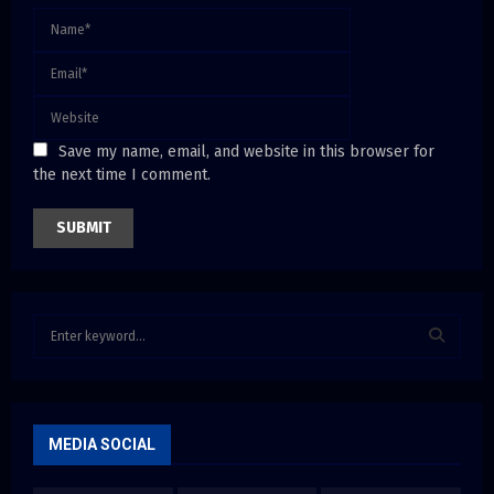
Save my name, email, and website in this browser for
the next time I comment.
S
e
a
S
r
c
E
h
MEDIA SOCIAL
f
A
o