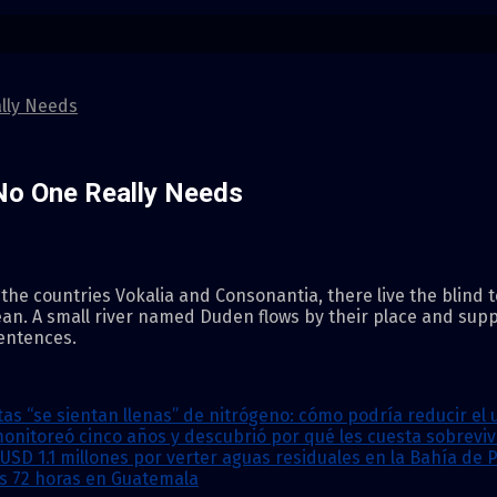
ally Needs
 No One Really Needs
the countries Vokalia and Consonantia, there live the blind t
an. A small river named Duden flows by their place and supplie
sentences.
s “se sientan llenas” de nitrógeno: cómo podría reducir el u
 monitoreó cinco años y descubrió por qué les cuesta sobreviv
USD 1.1 millones por verter aguas residuales en la Bahía de
os 72 horas en Guatemala