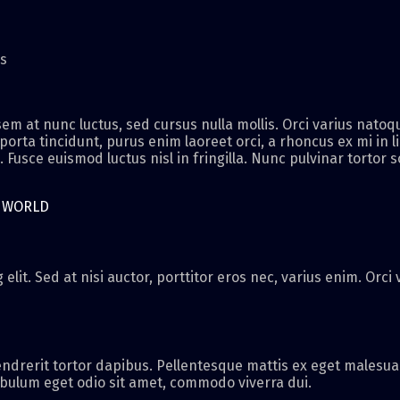
es
m at nunc luctus, sed cursus nulla mollis. Orci varius natoq
 porta tincidunt, purus enim laoreet orci, a rhoncus ex mi in l
Fusce euismod luctus nisl in fringilla. Nunc pulvinar tortor s
R WORLD
elit. Sed at nisi auctor, porttitor eros nec, varius enim. Orc
ndrerit tortor dapibus. Pellentesque mattis ex eget malesuad
ibulum eget odio sit amet, commodo viverra dui.