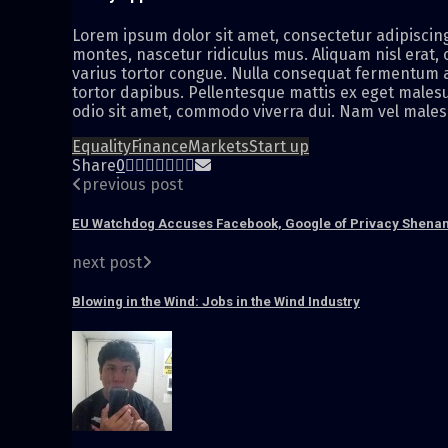
Lorem ipsum dolor sit amet, consectetur adipiscing 
montes, nascetur ridiculus mus. Aliquam nisl erat,
varius tortor congue. Nulla consequat fermentum ar
tortor dapibus. Pellentesque mattis ex eget malesu
odio sit amet, commodo viverra dui. Nam vel malesu
Equality
Finance
Markets
Start up
Share
0
previous post
EU Watchdog Accuses Facebook, Google of Privacy Shena
next post
Blowing in the Wind: Jobs in the Wind Industry