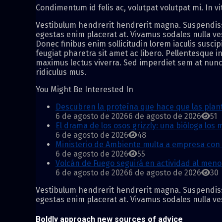
Condimentum id felis ac, volutpat volutpat mi. In vi
Vestibulum hendrerit hendrerit magna. Suspendisse l
egestas enim placerat at. Vivamus sodales nulla vest
Donec finibus enim sollicitudin lorem iaculis suscip
feugiat pharetra sit amet ac libero. Pellentesque i
maximus lectus viverra. Sed imperdiet sem at nunc 
ridiculus mus.
You Might Be Interested In
Descubren la proteína que hace que las planta
6 de agosto de 2026
6 de agosto de 2026
51
El drama de los osos grizzly: una bióloga los
6 de agosto de 2026
48
Ministerio de Ambiente multa a empresa con 
6 de agosto de 2026
55
Volcán de Fuego seguirá en actividad al men
6 de agosto de 2026
6 de agosto de 2026
30
Vestibulum hendrerit hendrerit magna. Suspendisse l
egestas enim placerat at. Vivamus sodales nulla vest
Boldly approach new sources of advice