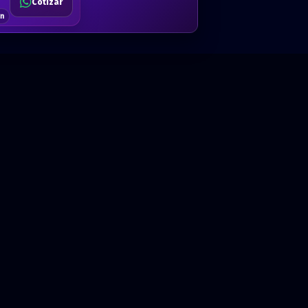
Cotizar
$80
Solicitar
Hablemos
Cotizar
ón
Anual · x 1 año