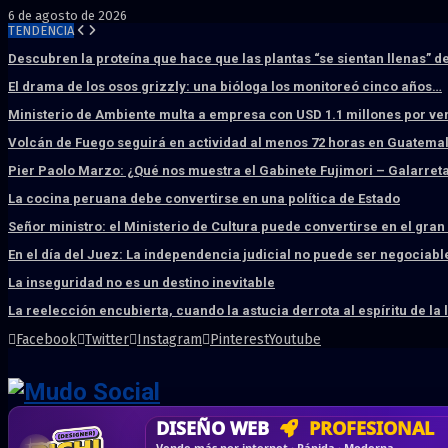
6 de agosto de 2026
TENDENCIA
Descubren la proteína que hace que las plantas “se sientan llenas” d
El drama de los osos grizzly: una bióloga los monitoreó cinco años…
Ministerio de Ambiente multa a empresa con USD 1.1 millones por ve
Volcán de Fuego seguirá en actividad al menos 72 horas en Guatema
Pier Paolo Marzo: ¿Qué nos muestra el Gabinete Fujimori – Galarret
La cocina peruana debe convertirse en una política de Estado
Señor ministro: el Ministerio de Cultura puede convertirse en el gra
En el día del Juez: La independencia judicial no puede ser negociabl
La inseguridad no es un destino inevitable
La reelección encubierta, cuando la astucia derrota al espíritu de la 
Facebook
Twitter
Instagram
Pinterest
Youtube
DISEÑO WEB
PROFESIONAL
HOSTING SSD
CRM & DASHBOARD
CORREO
CORPORATIVO
SÚPER RÁPIDO
A MEDI
Vende más por internet · Rápida · Moderna