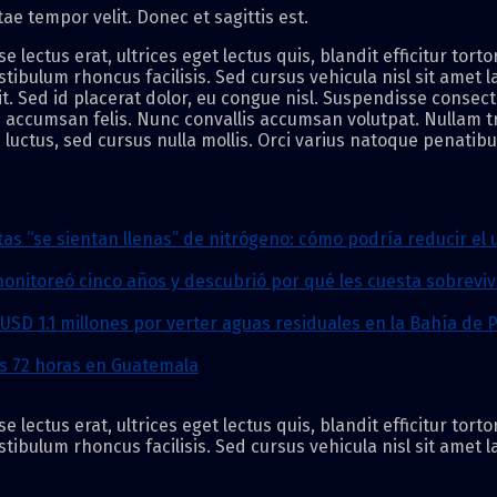
tae tempor velit. Donec et sagittis est.
ectus erat, ultrices eget lectus quis, blandit efficitur tort
ibulum rhoncus facilisis. Sed cursus vehicula nisl sit amet l
it. Sed id placerat dolor, eu congue nisl. Suspendisse consect
n accumsan felis. Nunc convallis accumsan volutpat. Nullam tr
luctus, sed cursus nulla mollis. Orci varius natoque penatib
s “se sientan llenas” de nitrógeno: cómo podría reducir el u
 monitoreó cinco años y descubrió por qué les cuesta sobreviv
USD 1.1 millones por verter aguas residuales en la Bahía de
os 72 horas en Guatemala
ectus erat, ultrices eget lectus quis, blandit efficitur tort
ibulum rhoncus facilisis. Sed cursus vehicula nisl sit amet l