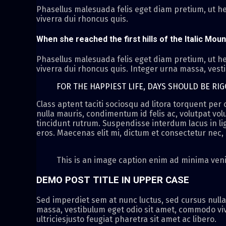
Phasellus malesuada felis eget diam pretium, ut he
viverra dui rhoncus quis.
When she reached the first hills of the Italic Moun
Phasellus malesuada felis eget diam pretium, ut he
viverra dui rhoncus quis. Integer urna massa, vest
FOR THE HAPPIEST LIFE, DAYS SHOULD BE RI
Class aptent taciti sociosqu ad litora torquent pe
nulla mauris, condimentum id felis ac, volutpat volu
tincidunt rutrum. Suspendisse interdum lacus in ligu
eros. Maecenas elit mi, dictum et consectetur nec, s
This is an image caption enim ad minima ven
DEMO POST TITLE IN UPPER CASE
Sed imperdiet sem at nunc luctus, sed cursus nulla
massa, vestibulum eget odio sit amet, commodo viv
ultriciesjusto feugiat pharetra sit amet ac libero.