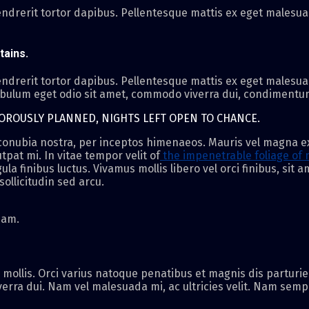
ndrerit tortor dapibus. Pellentesque mattis ex eget malesuad
tains.
ndrerit tortor dapibus. Pellentesque mattis ex eget malesuad
ibulum eget odio sit amet, commodo viverra dui, condimentum 
GOROUSLY PLANNED, NIGHTS LEFT OPEN TO CHANCE.
r conubia nostra, per inceptos himenaeos. Mauris vel magna e
tpat mi. In vitae tempor velit of
the impenetrable foliage of 
la finibus luctus. Vivamus mollis libero vel orci finibus, sit
ollicitudin sed arcu.
iam.
 mollis. Orci varius natoque penatibus et magnis dis partur
erra dui. Nam vel malesuada mi, ac ultricies velit. Nam sem