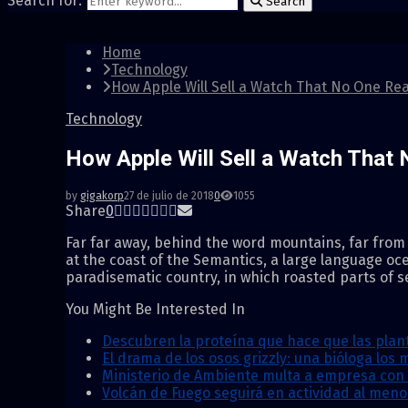
Search for:
Search
Home
Technology
How Apple Will Sell a Watch That No One Re
Technology
How Apple Will Sell a Watch That
by
gigakorp
27 de julio de 2018
0
1055
Share
0
Far far away, behind the word mountains, far from 
at the coast of the Semantics, a large language oce
paradisematic country, in which roasted parts of 
You Might Be Interested In
Descubren la proteína que hace que las planta
El drama de los osos grizzly: una bióloga los
Ministerio de Ambiente multa a empresa con 
Volcán de Fuego seguirá en actividad al men