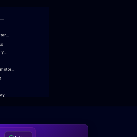
e…
rter…
la
a y…
n motor…
e
ley
DA
Desde