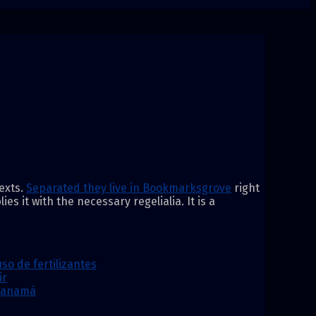
exts.
Separated they live in Bookmarksgrove
right
s it with the necessary regelialia. It is a
so de fertilizantes
ir
 Panamá