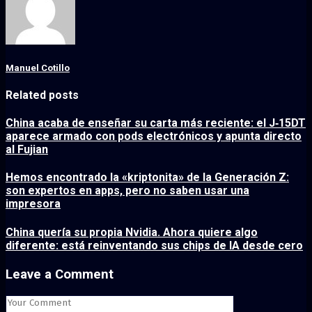
Manuel Cotillo
Related posts
China acaba de enseñar su carta más reciente: el J‑15DT
aparece armado con pods electrónicos y apunta directo
al Fujian
Hemos encontrado la «kriptonita» de la Generación Z:
son expertos en apps, pero no saben usar una
impresora
China quería su propia Nvidia. Ahora quiere algo
diferente: está reinventando sus chips de IA desde cero
Leave a Comment