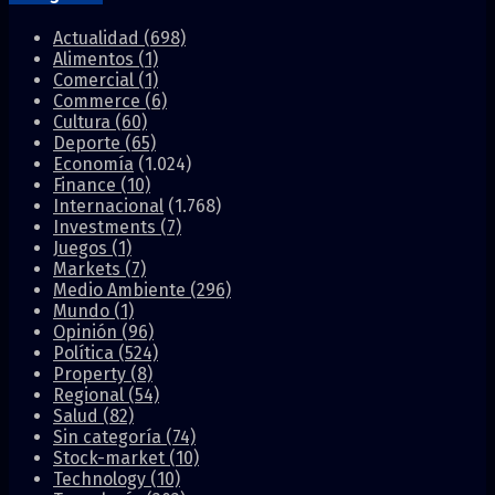
Actualidad
(698)
Alimentos
(1)
Comercial
(1)
Commerce
(6)
Cultura
(60)
Deporte
(65)
Economía
(1.024)
Finance
(10)
Internacional
(1.768)
Investments
(7)
Juegos
(1)
Markets
(7)
Medio Ambiente
(296)
Mundo
(1)
Opinión
(96)
Política
(524)
Property
(8)
Regional
(54)
Salud
(82)
Sin categoría
(74)
Stock-market
(10)
Technology
(10)