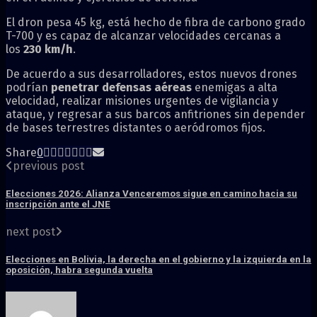
El dron pesa 45 kg, está hecho de fibra de carbono grado
T-700 y es capaz de alcanzar velocidades cercanas a
los
230 km/h
.
De acuerdo a sus desarrolladores, estos nuevos drones
podrían
penetrar defensas aéreas
enemigas a alta
velocidad, realizar misiones urgentes de vigilancia y
ataque, y regresar a sus barcos anfitriones sin depender
de bases terrestres distantes o aeródromos fijos.
Share
0
previous post
Elecciones 2026: Alianza Venceremos sigue en camino hacia su
inscripción ante el JNE
next post
Elecciones en Bolivia, la derecha en el gobierno y la izquierda en la
oposición, habra segunda vuelta