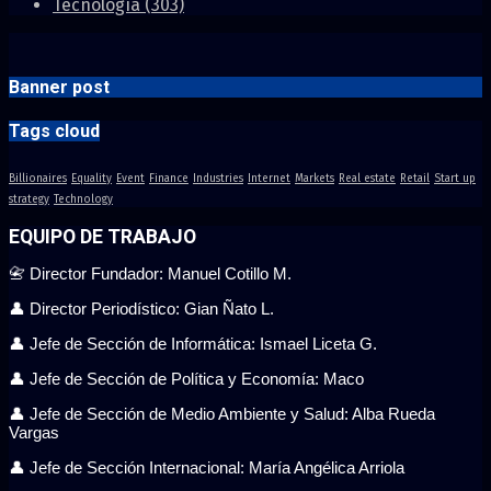
Tecnología
(303)
Banner post
Tags cloud
Billionaires
Equality
Event
Finance
Industries
Internet
Markets
Real estate
Retail
Start up
strategy
Technology
EQUIPO DE TRABAJO
📇 Director Fundador: Manuel Cotillo M.
👤 Director Periodístico: Gian Ñato L.
👤 Jefe de Sección de Informática: Ismael Liceta G.
👤 Jefe de Sección de Política y Economía: Maco
👤 Jefe de Sección de Medio Ambiente y Salud: Alba Rueda
Vargas
👤 Jefe de Sección Internacional: María Angélica Arriola