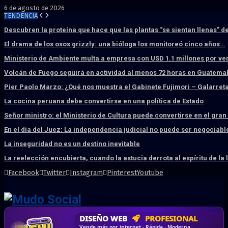
6 de agosto de 2026
TENDENCIA
Descubren la proteína que hace que las plantas “se sientan llenas” d
El drama de los osos grizzly: una bióloga los monitoreó cinco años…
Ministerio de Ambiente multa a empresa con USD 1.1 millones por ve
Volcán de Fuego seguirá en actividad al menos 72 horas en Guatema
Pier Paolo Marzo: ¿Qué nos muestra el Gabinete Fujimori – Galarret
La cocina peruana debe convertirse en una política de Estado
Señor ministro: el Ministerio de Cultura puede convertirse en el gra
En el día del Juez: La independencia judicial no puede ser negociabl
La inseguridad no es un destino inevitable
La reelección encubierta, cuando la astucia derrota al espíritu de la 
Facebook
Twitter
Instagram
Pinterest
Youtube
DISEÑO WEB
PROFESIONAL
HOSTING SSD
CRM & DASHBOARD
CORREO
CORPORATIVO
SÚPER RÁPIDO
A MEDIDA
Desd
Vende más por internet · Rápida · Moderna