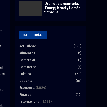
Una noticia esperada,
Trump; Israel y Hamás
firman la...
 a
CATEGORÍAS
e
Actualidad
(698)
Alimentos
(1)
Comercial
(1)
Commerce
(6)
el
obre
Cultura
(60)
Deporte
(65)
Economía
(1.024)
 se
Finance
(10)
Internacional
(1.768)
rt