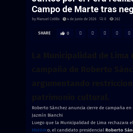
Campo de Marte tras neg
by
Manuel Cotillo
4 de junio de 2026
0
262
SHARE
0
La Municipalidad de Lima r
campaña de Roberto Sánche
argumentando restriccione
patrimonio cultural.
Roberto Sánchez anuncia cierre de campaña en 
Jazmín Bianchi
Luego que la Municipalidad de Lima rechazara e
Históric
o, el candidato presidencial
Roberto Sán