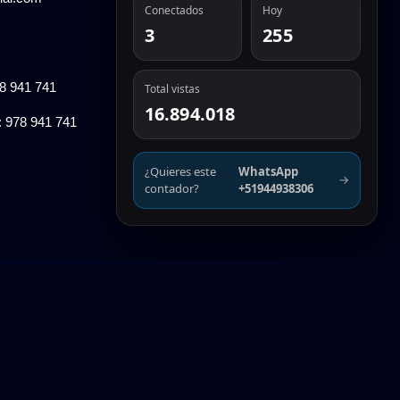
Conectados
Hoy
3
255
78 941 741
Total vistas
16.894.018
: 978 941 741
¿Quieres este
WhatsApp
→
contador?
+51944938306