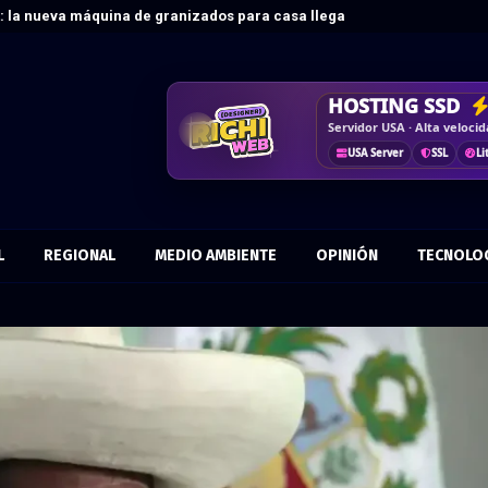
t: la nueva máquina de granizados para casa llega con…
DISEÑO WEB
HOSTING SSD
CRM & DASHBO
CORREO
COR
Vende más por internet · 
Servidor USA · Alta veloci
Control · Automatiza · Mej
Más confianza · Marca prof
Responsive
Optimizad
Tu dominio
USA Server
KPIs
Datos
Antispam
SSL
Flujo
Li
L
REGIONAL
MEDIO AMBIENTE
OPINIÓN
TECNOLO