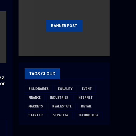
BANNER POST
,
TAGS CLOUD
ez
por
BILLIONAIRES
EQUALITY
EVENT
FINANCE
INDUSTRIES
INTERNET
MARKETS
REAL ESTATE
RETAIL
START UP
STRATEGY
TECHNOLOGY