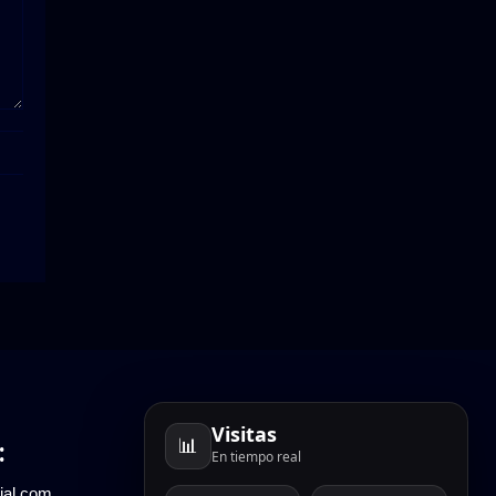
Visitas
📊
:
En tiempo real
ial.com