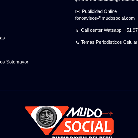
✉️ Publicidad Online
fonoavisos@mudosocial.com
📱 Call center Watsapp: +51 9
gas
📞 Temas Periodísticos Celular
cios Sotomayor