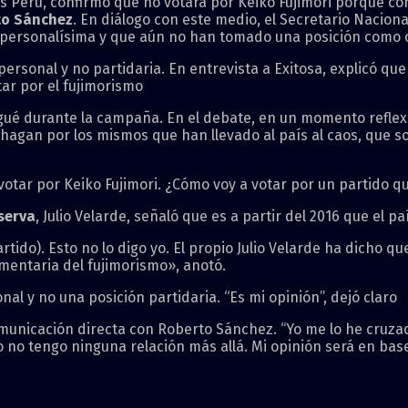
 Perú, confirmó que no votará por Keiko Fujimori porque cons
to Sánchez
. En diálogo con este medio, el Secretario Naciona
n personalísima y que aún no han tomado una posición como 
personal y no partidaria. En entrevista a Exitosa, explicó qu
tar por el fujimorismo
ué durante la campaña. En el debate, en un momento reflex
 hagan por los mismos que han llevado al país al caos, que so
otar por Keiko Fujimori. ¿Cómo voy a votar por un partido que
serva
, Julio Velarde, señaló que es a partir del 2016 que el pa
ido). Esto no lo digo yo. El propio Julio Velarde ha dicho que
amentaria del fujimorismo», anotó.
al y no una posición partidaria. “Es mi opinión”, dejó claro
omunicación directa con Roberto Sánchez. “Yo me lo he cruzad
 no tengo ninguna relación más allá. Mi opinión será en base