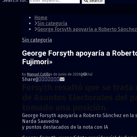
Search for:
Search
Home
Sin categoría
George Forsyth apoyaría a Roberto Sánchez 
Sin categoría
George Forsyth apoyaría a Roberto
Fujimori»
by
Manuel Cotillo
4 de junio de 2026
0
242
Share
0
Forsyth resaltó que se trata
de Asuntos Electorales del p
tomado una posición.
George Forsyth apoyaría a Roberto Sánchez en la s
Narda Saavedra
y puntos destacados de la nota con IA