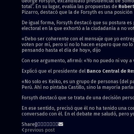
George Forsyth, excandidato presidencial de Somos
total”. En su lugar, evalúa las propuestas de
Rober
Pizarro, destacó que la de Forsyth es una posició
De igual forma, Forsyth destacó que su postura es 
electoral en la que exhortó a la ciudadanía a no vo
«Debo ser coherente con el mensaje que yo entreg
voten por mí, pero si no lo hacen espero que no lo
pensando hasta el día de hoy», dijo
Con ese argumento, afirmó: «Yo no puedo ni voy a v
Explicó que el presidente del
Banco Central de Re
«No solo es Keiko, es un grupo de personas (del part
Perú. Ahí no pintaba Castillo, sino la mayoría parl
Forsyth destacó que se trata de una decisión person
En ese sentido, precisó que él no ha tenido una c
conversado con él. En el debate me saludó, pero yo
Share
0
previous post