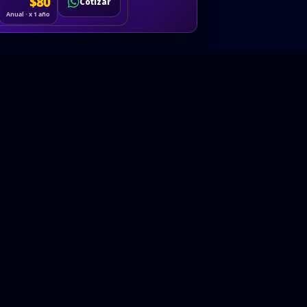
Cotizar
$80
Solicitar
Hablemos
Cotizar
ón
Anual · x 1 año