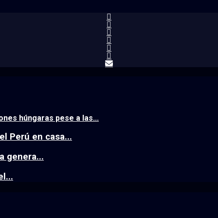
nes húngaras pese a las...
l Perú en casa...
a genera...
l...