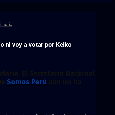
jimori»
 ni voy a votar por Keiko
daria. El Secretario Nacional
que
Somos Perú
aún no ha