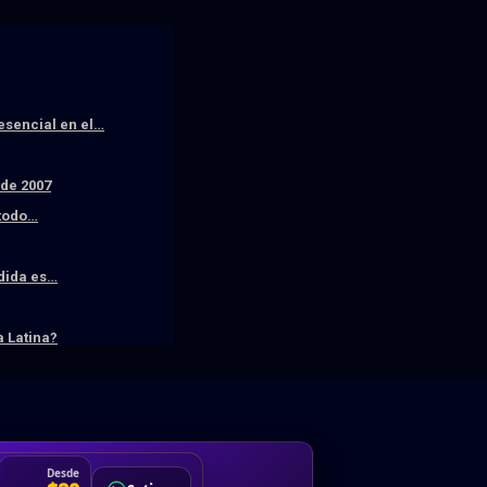
resencial en el…
sde 2007
 todo…
edida es…
 Latina?
DA
Desde