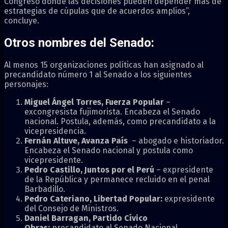
Congreso donde las decisiones pueden depender más de
estrategias de cúpulas que de acuerdos amplios”,
concluye.
Otros nombres del Senado:
Al menos 15 organizaciones políticas han asignado al
precandidato número 1 al Senado a los siguientes
personajes:
Miguel Ángel Torres, Fuerza Popular
–
excongresista fujimorista. Encabeza el Senado
nacional. Postula, además, como precandidato a la
vicepresidencia.
Fernán Altuve, Avanza País
– abogado e historiador.
Encabeza el Senado nacional y postula como
vicepresidente.
Pedro Castillo, Juntos por el Perú
– expresidente
de la República y permanece recluido en el penal
Barbadillo.
Pedro Cateriano, Libertad Popular:
expresidente
del Consejo de Ministros.
Daniel Barragan, Partido Cívico
Obras:
precandidato al Senado Nacional