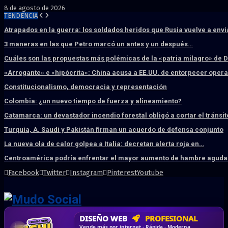
8 de agosto de 2026
TENDENCIA
Atrapados en la guerra: los soldados heridos que Rusia vuelve a env
3 maneras en las que Petro marcó un antes y un después…
Cuáles son las propuestas más polémicas de la «patria milagro» de 
«Arrogante» e «hipócrita»: China acusa a EE.UU. de entorpecer ope
Constitucionalismo, democracia y representación
Colombia: ¿un nuevo tiempo de fuerza y alineamiento?
Catamarca: un devastador incendio forestal obligó a cortar el tránsit
Turquía, A. Saudí y Pakistán firman un acuerdo de defensa conjunto
La nueva ola de calor golpea a Italia: decretan alerta roja en…
Centroamérica podría enfrentar el mayor aumento de hambre aguda 
Facebook
Twitter
Instagram
Pinterest
Youtube
DISEÑO WEB
PROFESIONAL
HOSTING SSD
CRM & DASHBOARD
CORREO
CORPORATIVO
SÚPER RÁPIDO
A MEDIDA
Desd
Vende más por internet · Rápida · Moderna