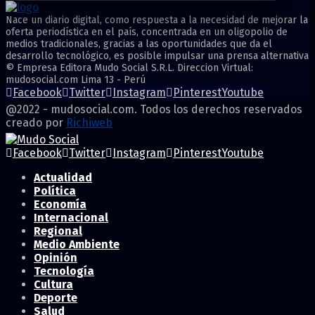
Nace un diario digital, como respuesta a la necesidad de mejorar la
oferta periodística en el país, concentrada en un oligopolio de
medios tradicionales, gracias a las oportunidades que da el
desarrollo tecnológico, es posible impulsar una prensa alternativa
© Empresa Editora Mudo Social S.R.L. Direccion Virtual:
mudosocial.com Lima 13 - Perú
Facebook
Twitter
Instagram
Pinterest
Youtube
@2022 - mudosocial.com. Todos los derechos reservados
creado por
Richiweb
Facebook
Twitter
Instagram
Pinterest
Youtube
Actualidad
Política
Economía
Internacional
Regional
Medio Ambiente
Opinión
Tecnología
Cultura
Deporte
Salud