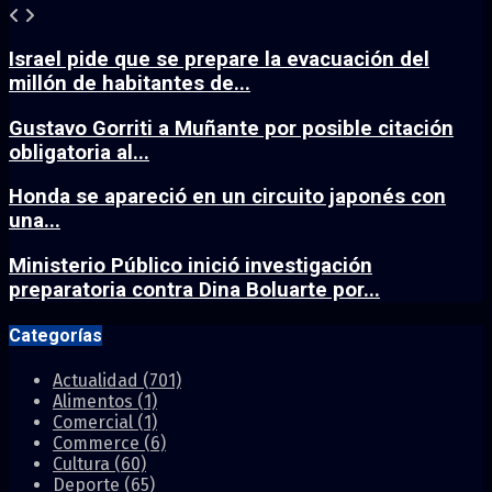
Israel pide que se prepare la evacuación del
millón de habitantes de...
Gustavo Gorriti a Muñante por posible citación
obligatoria al...
Honda se apareció en un circuito japonés con
una...
Ministerio Público inició investigación
preparatoria contra Dina Boluarte por...
Categorías
Actualidad
(701)
Alimentos
(1)
Comercial
(1)
Commerce
(6)
Cultura
(60)
Deporte
(65)