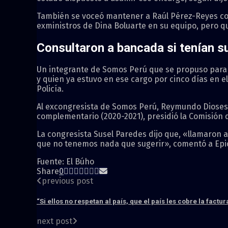
También se voceó mantener a Raúl Pérez-Reyes com
exministros de Dina Boluarte en su equipo, pero qu
Consultaron a bancada si tenían s
Un integrante de Somos Perú que se propuso para el
y quien ya estuvo en ese cargo por cinco días en el 
Policía.
Al excongresista de Somos Perú, Reymundo Dioses, 
complementario (2020-2021), presidió la Comisión
La congresista Susel Paredes dijo que, «llamaron 
que no tenemos nada que sugerir», comentó a Epi
Fuente: El Búho
Share
0
previous post
“Si ellos no respetan al país, que el país les cobre la factur
next post