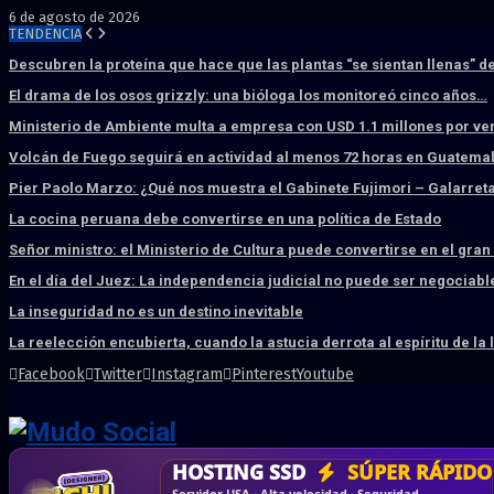
6 de agosto de 2026
TENDENCIA
Descubren la proteína que hace que las plantas “se sientan llenas” d
El drama de los osos grizzly: una bióloga los monitoreó cinco años…
Ministerio de Ambiente multa a empresa con USD 1.1 millones por ve
Volcán de Fuego seguirá en actividad al menos 72 horas en Guatema
Pier Paolo Marzo: ¿Qué nos muestra el Gabinete Fujimori – Galarret
La cocina peruana debe convertirse en una política de Estado
Señor ministro: el Ministerio de Cultura puede convertirse en el gra
En el día del Juez: La independencia judicial no puede ser negociabl
La inseguridad no es un destino inevitable
La reelección encubierta, cuando la astucia derrota al espíritu de la 
Facebook
Twitter
Instagram
Pinterest
Youtube
DISEÑO WEB
PROFESIONAL
HOSTING SSD
CRM & DASHBOARD
CORREO
CORPORATIVO
SÚPER RÁPIDO
A MEDI
Vende más por internet · Rápida · Moderna