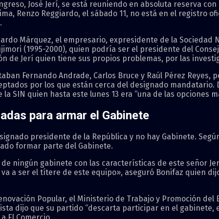
ongreso, José Jerí, se está reuniendo en absoluta reserva con
Lima, Renzo Reggiardo, el sábado 11, no está en el registro of
.
rdo Márquez, el empresario, expresidente de la Sociedad Na
imori (1995-2000), quien podría ser el presidente del Consej
ón de Jerí quien tiene sus propios problemas, por las investi
staban Fernando Andrade, Carlos Bruce y Raúl Pérez Reyes, 
eptados por los que están cerca del designado mandatario.
 la SIN quien hasta este lunes 13 era “una de las opciones m
adas para armar el Gabinete
signado presidente de la República y no hay Gabinete. Según
ado formar parte del Gabinete.
 de ningún gabinete con las características de este señor Je
a a ser el títere de este equipo», aseguró Bonifaz quien dijo
novación Popular, el Ministerio de Trabajo y Promoción del 
sta dijo que su partido “descarta participar en el gabinete
 a El Comercio.