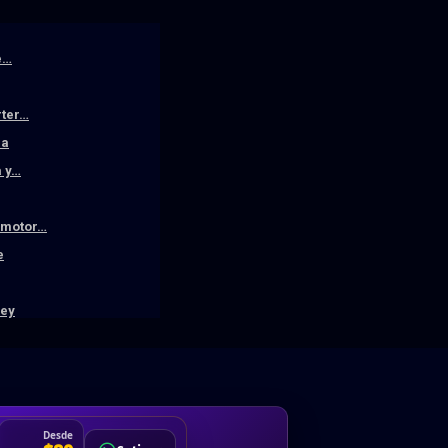
e…
rter…
la
a y…
n motor…
e
ley
DA
Desde