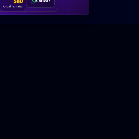
Cotizar
$80
Solicitar
Hablemos
Cotizar
ón
Anual · x 1 año