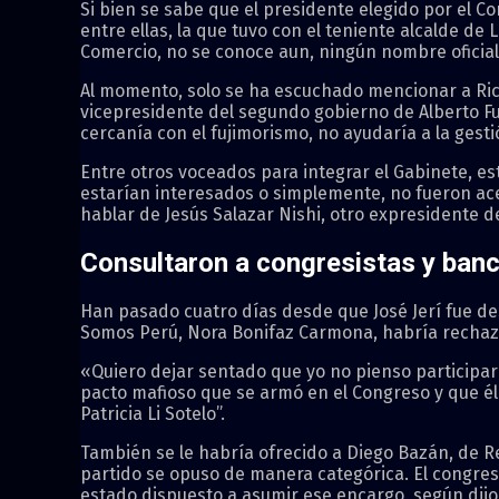
Si bien se sabe que el presidente elegido por el C
entre ellas, la que tuvo con el teniente alcalde de 
Comercio, no se conoce aun, ningún nombre oficial
Al momento, solo se ha escuchado mencionar a Rica
vicepresidente del segundo gobierno de Alberto Fuj
cercanía con el fujimorismo, no ayudaría a la gesti
Entre otros voceados para integrar el Gabinete, e
estarían interesados o simplemente, no fueron ac
hablar de Jesús Salazar Nishi, otro expresidente de
Consultaron a congresistas y banc
Han pasado cuatro días desde que José Jerí fue de
Somos Perú, Nora Bonifaz Carmona, habría rechaz
«Quiero dejar sentado que yo no pienso participar
pacto mafioso que se armó en el Congreso y que él v
Patricia Li Sotelo”.
También se le habría ofrecido a Diego Bazán, de Re
partido se opuso de manera categórica. El congresi
estado dispuesto a asumir ese encargo, según dijo