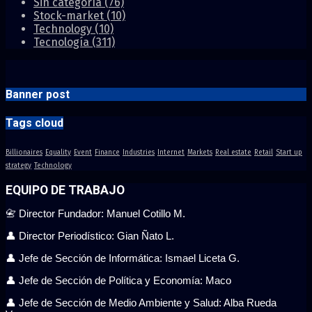
Sin categoría
(76)
Stock-market
(10)
Technology
(10)
Tecnología
(311)
Banner post
Tags cloud
Billionaires
Equality
Event
Finance
Industries
Internet
Markets
Real estate
Retail
Start up
strategy
Technology
EQUIPO DE TRABAJO
📇 Director Fundador: Manuel Cotillo M.
👤 Director Periodístico: Gian Ñato L.
👤 Jefe de Sección de Informática: Ismael Liceta G.
👤 Jefe de Sección de Política y Economía: Maco
👤 Jefe de Sección de Medio Ambiente y Salud: Alba Rueda