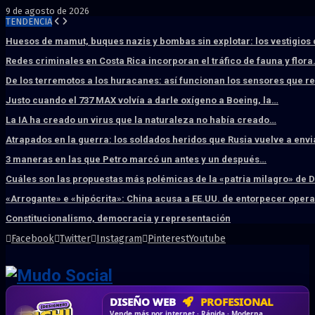
9 de agosto de 2026
TENDENCIA
Huesos de mamut, buques nazis y bombas sin explotar: los vestigios
Redes criminales en Costa Rica incorporan el tráfico de fauna y flor
De los terremotos a los huracanes: así funcionan los sensores que 
Justo cuando el 737 MAX volvía a darle oxígeno a Boeing, la…
La IA ha creado un virus que la naturaleza no había creado…
Atrapados en la guerra: los soldados heridos que Rusia vuelve a env
3 maneras en las que Petro marcó un antes y un después…
Cuáles son las propuestas más polémicas de la «patria milagro» de 
«Arrogante» e «hipócrita»: China acusa a EE.UU. de entorpecer ope
Constitucionalismo, democracia y representación
Facebook
Twitter
Instagram
Pinterest
Youtube
DISEÑO WEB
PROFESIONAL
HOSTING SSD
CRM & DASHBOARD
CORREO
CORPORATIVO
SÚPER RÁPIDO
A MEDIDA
Desd
Vende más por internet · Rápida · Moderna