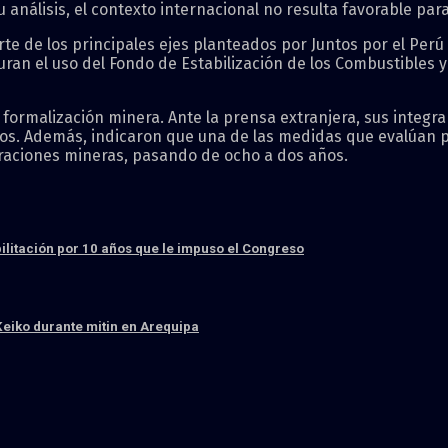
u análisis, el contexto internacional no resulta favorable pa
te de los principales ejes planteados por Juntos por el Per
uran el uso del Fondo de Estabilización de los Combustibles 
formalización minera. Ante la prensa extranjera, sus integr
eros. Además, indicaron que una de las medidas que evalúan 
peraciones mineras, pasando de ocho a dos años.
bilitación por 10 años que le impuso el Congreso
Keiko durante mitin en Arequipa