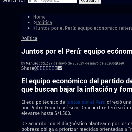
Search for:
Search
Home
Política
Juntos por el Perú: equipo ecónomico reiter
Política
Juntos por el Perú: equipo ecónomi
by
Manuel Cotillo
29 de mayo de 2026
29 de mayo de 2026
0
240
Share
0
El equipo económico del partido d
que buscan bajar la inflación y fo
El equipo técnico de
Juntos por el Perú
ofreció una 
por Pedro Francke y Óscar Dancourt reiteró su int
elevarse hasta S/1.500.
De acuerdo con el diagnóstico planteado por los e
pobreza obliga a priorizar medidas orientadas a “m