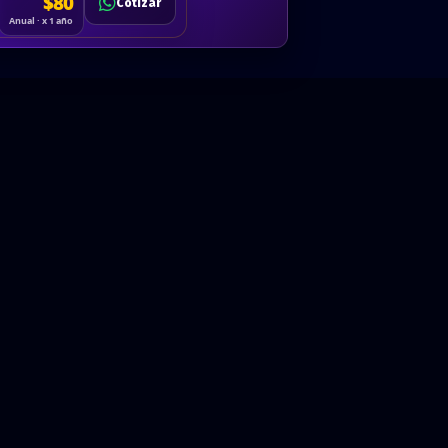
Cotizar
$80
Solicitar
Hablemos
Cotizar
ón
Anual · x 1 año