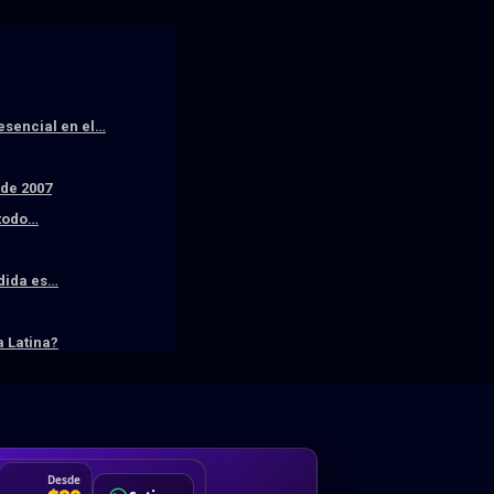
resencial en el…
sde 2007
 todo…
edida es…
 Latina?
DA
Desde