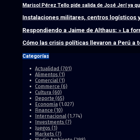
Marisol Pérez Tello pide salida de José Jerí ya qu
Instalaciones militares, centros logísticos 
Respondiendo a Jaime de Althaus: » La form
Cómo las crisis políticas llevaron a Perú a t
Categorías
Actualidad
(701)
Alimentos
(1)
Comercial
(1)
Commerce
(6)
Cultura
(60)
Deporte
(65)
Economía
(1.027)
Finance
(10)
Internacional
(1.774)
Investments
(7)
Juegos
(1)
Markets
(7)
Medio Ambiente
(298)