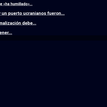
e «ha humillado»...
y un puerto ucranianos fueron...
alización debe...
ener...