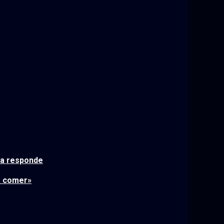
sta responde
ra comer»