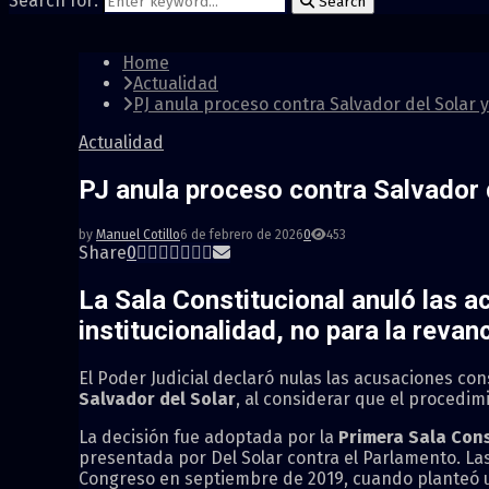
Search for:
Search
Home
Actualidad
PJ anula proceso contra Salvador del Solar y
Actualidad
PJ anula proceso contra Salvador d
by
Manuel Cotillo
6 de febrero de 2026
0
453
Share
0
La Sala Constitucional anuló las a
institucionalidad, no para la revan
El Poder Judicial declaró nulas las acusaciones co
Salvador del Solar
, al considerar que el procedim
La decisión fue adoptada por la
Primera Sala Cons
presentada por Del Solar contra el Parlamento. La
Congreso en septiembre de 2019, cuando planteó un