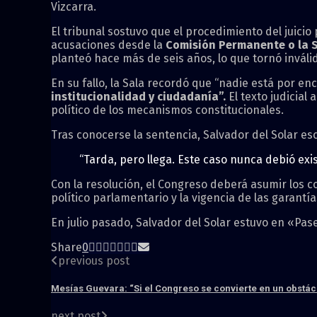
Vizcarra.
El tribunal sostuvo que el procedimiento del juici
acusaciones desde la
Comisión Permanente o la S
planteó hace más de seis años, lo que tornó inváli
En su fallo, la Sala recordó que “nadie está por en
institucionalidad y ciudadanía”.
El texto judicial
político de los mecanismos constitucionales.
Tras conocerse la sentencia, Salvador del Solar esc
“Tarda, pero llega. Este caso nunca debió exis
Con la resolución, el Congreso deberá asumir los c
político parlamentario y la vigencia de las garant
En julio pasado, Salvador del Solar estuvo en «Pa
Share
0
previous post
Mesías Guevara: “Si el Congreso se convierte en un obstác
next post