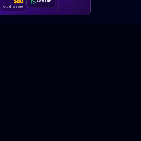
Cotizar
$80
Solicitar
Hablemos
Cotizar
ón
Anual · x 1 año