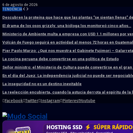
6 de agosto de 2026
TENDENCIA
Descubren la proteína que hace que las plantas “se sientan llenas” d
El drama de los osos grizzly: una bióloga los monitoreó cinco años…
Ministerio de Ambiente multa a empresa con USD 1.1 millones por ve
Volcán de Fuego seguirá en actividad al menos 72 horas en Guatema
Pier Paolo Marzo: ¿Qué nos muestra el Gabinete Fujimori – Galarret
La cocina peruana debe convertirse en una política de Estado
Señor ministro: el Ministerio de Cultura puede convertirse en el gra
En el día del Juez: La independencia judicial no puede ser negociabl
La inseguridad no es un destino inevitable
La reelección encubierta, cuando la astucia derrota al espíritu de la 
Facebook
Twitter
Instagram
Pinterest
Youtube
DISEÑO WEB
PROFESIONAL
HOSTING SSD
CRM & DASHBOARD
CORREO
CORPORATIVO
SÚPER RÁPIDO
A MEDI
Vende más por internet · Rápida · Moderna