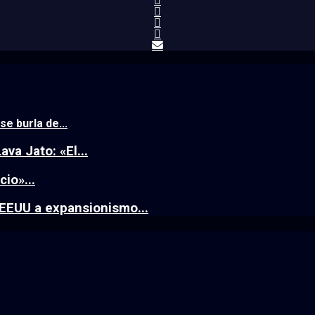
e burla de...
va Jato: «El...
io»...
EEUU a expansionismo...