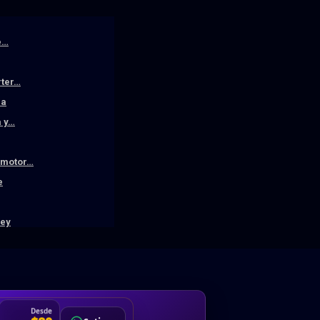
e…
rter…
la
a y…
n motor…
e
ley
DA
Desde