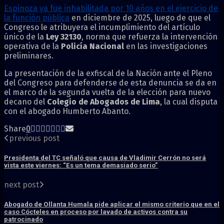
Espinoza ya fue inhabilitada por 10 años en el ejercicio de
la función pública
en diciembre de 2025, luego de que el
Congreso le atribuyera el incumplimiento del artículo
único de la
Ley 32130
, norma que refuerza la intervención
operativa de la
Policía Nacional
en las investigaciones
preliminares.
La presentación de la exfiscal de la Nación ante el Pleno
del Congreso para defenderse de esta denuncia se da en
el marco de la segunda vuelta de la elección para nuevo
decano del
Colegio de Abogados de Lima
, la cual disputa
con el abogado Humberto Abanto.
Share
0
previous post
Presidenta del TC señaló que causa de Vladimir Cerrón no será
vista este viernes: “Es un tema demasiado serio”
next post
Abogado de Ollanta Humala pide aplicar el mismo criterio que en el
caso Cócteles en proceso por lavado de activos contra su
patrocinado