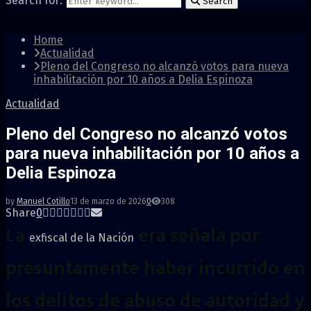
Search for:
Search
Home
Actualidad
Pleno del Congreso no alcanzó votos para nueva
inhabilitación por 10 años a Delia Espinoza
Actualidad
Pleno del Congreso no alcanzó votos
para nueva inhabilitación por 10 años a
Delia Espinoza
by
Manuel Cotillo
13 de marzo de 2026
0
308
Share
0
La
era señala por
exfiscal de la Nación
presuntamente haber incurrido en
los delitos de abuso de autoridad y