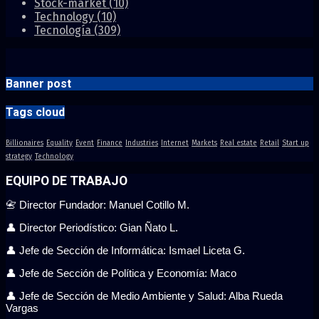
Stock-market
(10)
Technology
(10)
Tecnología
(309)
Banner post
Tags cloud
Billionaires
Equality
Event
Finance
Industries
Internet
Markets
Real estate
Retail
Start up
strategy
Technology
EQUIPO DE TRABAJO
📇 Director Fundador: Manuel Cotillo M.
👤 Director Periodístico: Gian Ñato L.
👤 Jefe de Sección de Informática: Ismael Liceta G.
👤 Jefe de Sección de Política y Economía: Maco
👤 Jefe de Sección de Medio Ambiente y Salud: Alba Rueda
Vargas