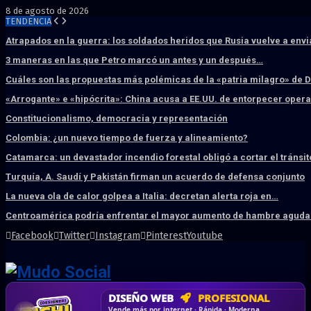
8 de agosto de 2026
TENDENCIA
Atrapados en la guerra: los soldados heridos que Rusia vuelve a env
3 maneras en las que Petro marcó un antes y un después…
Cuáles son las propuestas más polémicas de la «patria milagro» de 
«Arrogante» e «hipócrita»: China acusa a EE.UU. de entorpecer ope
Constitucionalismo, democracia y representación
Colombia: ¿un nuevo tiempo de fuerza y alineamiento?
Catamarca: un devastador incendio forestal obligó a cortar el tránsit
Turquía, A. Saudí y Pakistán firman un acuerdo de defensa conjunto
La nueva ola de calor golpea a Italia: decretan alerta roja en…
Centroamérica podría enfrentar el mayor aumento de hambre aguda 
Facebook
Twitter
Instagram
Pinterest
Youtube
DISEÑO WEB
PROFESIONAL
HOSTING SSD
CRM & DASHBOARD
CORREO
CORPORATIVO
SÚPER RÁPIDO
A MEDIDA
Desd
Vende más por internet · Rápida · Moderna