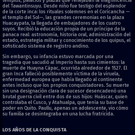
templos, palacios y plazas que reflejaban la magnificencia
del Tawantinsuyu. Desde niño fue testigo del esplendor
de la corte inca: los rituales solemnes en el Coricancha —
el templo del Sol—, las grandes ceremonias en la plaza
Huacaypata, la llegada de embajadores de los cuatro
suyos. Recibió la educación propia de un príncipe de la
panaca real: astronomía, historia oral, administración del
estado, estrategia militar y conocimiento de los quipus, el
sofisticado sistema de registro andino.
Sin embargo, su infancia estuvo marcada por una
tragedia que sacudió al Imperio hasta sus cimientos: la
muerte de Huayna Cápac, ocurrida alrededor de 1527. El
gran Inca falleció posiblemente víctima de la viruela,
enfermedad europea que había llegado al continente
antes incluso que los propios conquistadores. Su muerte
sin una designación clara de sucesor desencadenó una
brutal guerra civil entre dos de sus hijos: Huáscar, quien
controlaba el Cusco, y Atahualpa, que tenía su base de
poder en Quito. Paullu, apenas un adolescente, vio cómo
su familia se desintegraba en una lucha fratricida.
LOS AÑOS DE LA CONQUISTA