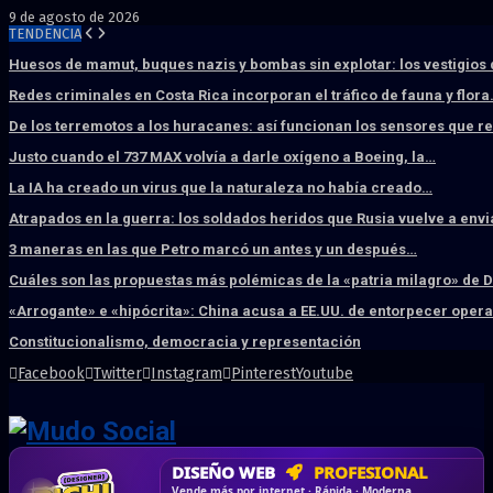
9 de agosto de 2026
TENDENCIA
Huesos de mamut, buques nazis y bombas sin explotar: los vestigios
Redes criminales en Costa Rica incorporan el tráfico de fauna y flor
De los terremotos a los huracanes: así funcionan los sensores que 
Justo cuando el 737 MAX volvía a darle oxígeno a Boeing, la…
La IA ha creado un virus que la naturaleza no había creado…
Atrapados en la guerra: los soldados heridos que Rusia vuelve a env
3 maneras en las que Petro marcó un antes y un después…
Cuáles son las propuestas más polémicas de la «patria milagro» de 
«Arrogante» e «hipócrita»: China acusa a EE.UU. de entorpecer ope
Constitucionalismo, democracia y representación
Facebook
Twitter
Instagram
Pinterest
Youtube
DISEÑO WEB
PROFESIONAL
HOSTING SSD
CRM & DASHBOARD
CORREO
CORPORATIVO
SÚPER RÁPIDO
A MEDIDA
Desd
Vende más por internet · Rápida · Moderna