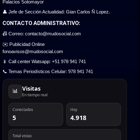
Palacios Sotomayor
👤 Jefe de Sección Actualidad: Gian Carlos Ñ Lopez.
CONTACTO ADMINISTRATIVO:
📠 Correo: contacto@mudosocial.com
✉️ Publicidad Online
fonoavisos@mudosocial.com
📱 Call center Watsapp: +51 978 941 741
📞 Temas Periodísticos Celular: 978 941 741
Visitas
📊
En tiempo real
Conectados
Hoy
5
4.918
Total vistas