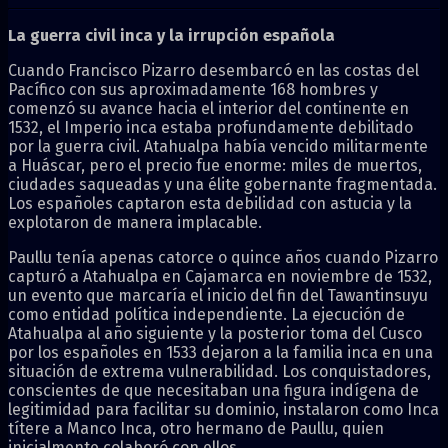
La guerra civil inca y la irrupción española
Cuando Francisco Pizarro desembarcó en las costas del
Pacífico con sus aproximadamente 168 hombres y
comenzó su avance hacia el interior del continente en
1532, el Imperio inca estaba profundamente debilitado
por la guerra civil. Atahualpa había vencido militarmente
a Huáscar, pero el precio fue enorme: miles de muertos,
ciudades saqueadas y una élite gobernante fragmentada.
Los españoles captaron esta debilidad con astucia y la
explotaron de manera implacable.
Paullu tenía apenas catorce o quince años cuando Pizarro
capturó a Atahualpa en Cajamarca en noviembre de 1532,
un evento que marcaría el inicio del fin del Tawantinsuyu
como entidad política independiente. La ejecución de
Atahualpa al año siguiente y la posterior toma del Cusco
por los españoles en 1533 dejaron a la familia inca en una
situación de extrema vulnerabilidad. Los conquistadores,
conscientes de que necesitaban una figura indígena de
legitimidad para facilitar su dominio, instalaron como Inca
títere a Manco Inca, otro hermano de Paullu, quien
inicialmente colaboró con ellos.