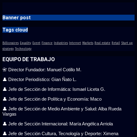
Banner post
Tags cloud
Billionaires
Equality
Event
Finance
Industries
Internet
Markets
Real estate
Retail
Start up
strategy
Technology
EQUIPO DE TRABAJO
📇 Director Fundador: Manuel Cotillo M.
👤 Director Periodístico: Gian Ñato L.
👤 Jefe de Sección de Informática: Ismael Liceta G.
👤 Jefe de Sección de Política y Economía: Maco
👤 Jefe de Sección de Medio Ambiente y Salud: Alba Rueda
Vargas
👤 Jefe de Sección Internacional: María Angélica Arriola
👤 Jefe de Sección Cultura, Tecnología y Deporte: Ximena