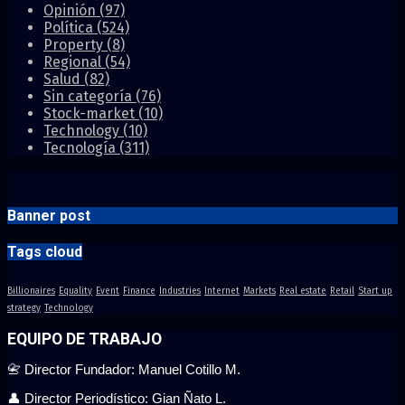
Opinión
(97)
Política
(524)
Property
(8)
Regional
(54)
Salud
(82)
Sin categoría
(76)
Stock-market
(10)
Technology
(10)
Tecnología
(311)
Banner post
Tags cloud
Billionaires
Equality
Event
Finance
Industries
Internet
Markets
Real estate
Retail
Start up
strategy
Technology
EQUIPO DE TRABAJO
📇 Director Fundador: Manuel Cotillo M.
👤 Director Periodístico: Gian Ñato L.