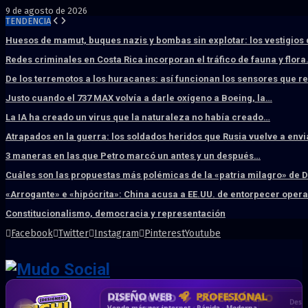
9 de agosto de 2026
TENDENCIA
Huesos de mamut, buques nazis y bombas sin explotar: los vestigios
Redes criminales en Costa Rica incorporan el tráfico de fauna y flor
De los terremotos a los huracanes: así funcionan los sensores que 
Justo cuando el 737 MAX volvía a darle oxígeno a Boeing, la…
La IA ha creado un virus que la naturaleza no había creado…
Atrapados en la guerra: los soldados heridos que Rusia vuelve a env
3 maneras en las que Petro marcó un antes y un después…
Cuáles son las propuestas más polémicas de la «patria milagro» de 
«Arrogante» e «hipócrita»: China acusa a EE.UU. de entorpecer ope
Constitucionalismo, democracia y representación
Facebook
Twitter
Instagram
Pinterest
Youtube
DISEÑO WEB
PROFESIONAL
HOSTING SSD
CRM & DASHBOARD
CORREO
CORPORATIVO
SÚPER RÁPIDO
A MEDIDA
Desd
Vende más por internet · Rápida · Moderna