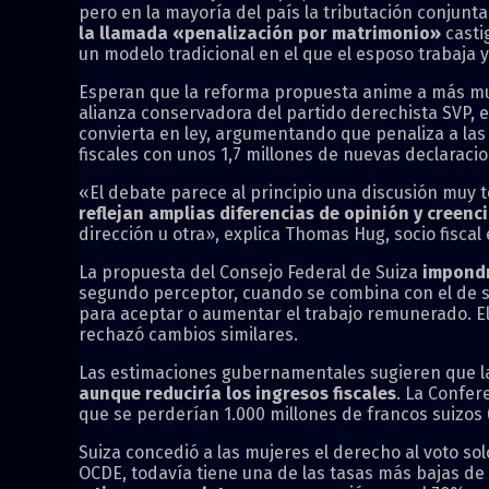
pero en la mayoría del país la tributación conjunta
la llamada «penalización por matrimonio»
casti
un modelo tradicional en el que el esposo trabaja 
Esperan que la reforma propuesta anime a más mujer
alianza conservadora del partido derechista SVP, 
convierta en ley, argumentando que penaliza a las 
fiscales con unos 1,7 millones de nuevas declaraci
«El debate parece al principio una discusión muy 
reflejan amplias diferencias de opinión y creen
dirección u otra», explica Thomas Hug, socio fiscal 
La propuesta del Consejo Federal de Suiza
impondr
segundo perceptor, cuando se combina con el de su 
para aceptar o aumentar el trabajo remunerado. El 
rechazó cambios similares.
Las estimaciones gubernamentales sugieren que l
aunque reduciría los ingresos fiscales
. La Confer
que se perderían 1.000 millones de francos suizos (
Suiza concedió a las mujeres el derecho al voto s
OCDE, todavía tiene una de las tasas más bajas d