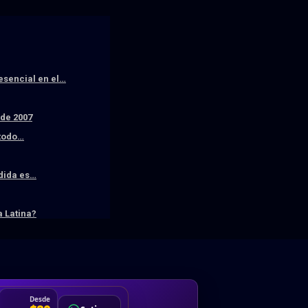
resencial en el…
sde 2007
 todo…
edida es…
 Latina?
DA
Desde