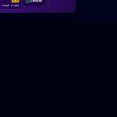
Cotizar
$80
Solicitar
Hablemos
Cotizar
ón
Anual · x 1 año