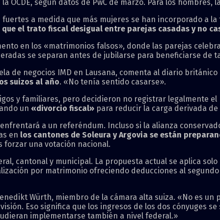
 la OCDE, según datos de PwC de marzo. Para los hombres, la
fuertes a medida que más mujeres se han incorporado a la f
ue el trato fiscal desigual entre parejas casadas y no ca
ento en los «matrimonios falsos», donde las parejas celebr
neradas se separan antes de jubilarse para beneficiarse de t
ela de negocios IMD en Lausana, comenta al diario británico
os suizos al año
. «No tenía sentido casarse».
gos y familiares, pero decidieron no registrar legalmente el
erando un
«divorcio fiscal»
para reducir la carga derivada de
enfrentará a un referéndum. Incluso si la alianza conservado
zas en
los cantones de Soleura y Argovia se están preparan
 forzar una votación nacional.
al, cantonal y municipal. La propuesta actual se aplica solo 
ización por matrimonio ofreciendo deducciones al segundo p
enedikt Würth, miembro de la cámara alta suiza. «No es un p
ón. Eso significa que los ingresos de los dos cónyuges se s
pudieran implementarse también a nivel federal.»