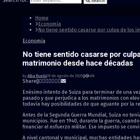
Search for:
Search
Home
Economía
No tiene sentido casarse por culpa de los 
Economía
No tiene sentido casarse por culpa
matrimonio desde hace décadas
by
Alba Rueda
19 de agosto de 2025
0
416
Share
0
Enésimo intento de Suiza para terminar de una vez 
pasado y que perjudica a los matrimonios con eleva
todavía hay posibilidades de que aguante por la r
Antes de la Segunda Guerra Mundial, Suiza no tení
municipios. Fue en 1940, durante la guerra, cuando
financiar el esfuerzo militar. Ese impuesto se conv
A nivel cantonal y municipal, muchas entidades ha