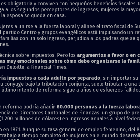
 es obligatoria y conviven con pequeños beneficios fiscales.
ga a los segundos perceptores de ingresos, mujeres la mayor
y la esposa se queda en casa.
es a unirse a la fuerza laboral y alinee el trato fiscal de S
el partido Centro y grupos evangélicos está impulsando un r
familias con un solo ingreso, perjudica a los padres que se 
ones.
técnica sobre impuestos. Pero los
argumentos a favor o en co
cias muy emocionales sobre cómo debe organizarse la famil
en Deloitte, a Financial Times.
ía impuestos a cada adulto por separado
, sin importar su 
cónyuge bajo la tributación conjunta, suele tributar a una 
último intento de reforma sigue a años de esfuerzos fallidos
a reforma podría añadi
r 60.000 personas a la fuerza labor
encia de Directores Cantonales de Finanzas, un grupo de pre
1.200 millones de dólares) en ingresos anuales a nivel federa
olo en 1971. Aunque su tasa general de empleo femenino, del 
e trabajo a tiempo completo de mujeres en el mundo desarrol