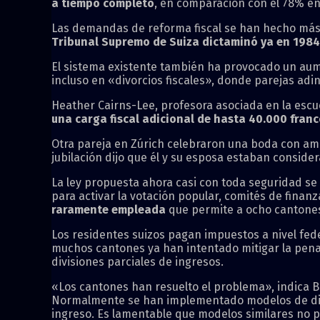
a tiempo completo
, en comparación con el 78% en
Las demandas de reforma fiscal se han hecho más 
Tribunal Supremo de Suiza dictaminó ya en 1984 q
El sistema existente también ha provocado un aum
incluso en «divorcios fiscales», donde parejas adi
Heather Cairns-Lee, profesora asociada en la escu
una carga fiscal adicional de hasta 40.000 franc
Otra pareja en Zúrich celebraron una boda con ami
jubilación dijo que él y su esposa estaban consid
La ley propuesta ahora casi con toda seguridad se 
para activar la votación popular, comités de finan
raramente empleada
que permite a ocho cantones
Los residentes suizos pagan impuestos a nivel feder
muchos cantones ya han intentado mitigar la penal
divisiones parciales de ingresos.
«Los cantones han resuelto el problema», indica B
Normalmente se han implementado modelos de divisi
ingreso. Es lamentable que modelos similares no 