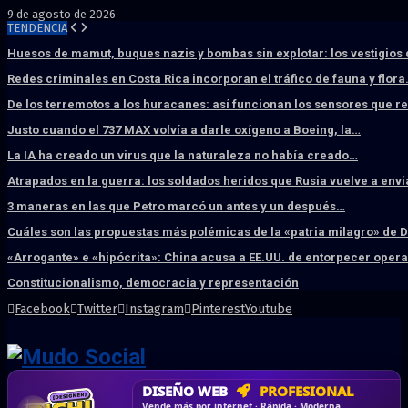
9 de agosto de 2026
TENDENCIA
Huesos de mamut, buques nazis y bombas sin explotar: los vestigios
Redes criminales en Costa Rica incorporan el tráfico de fauna y flor
De los terremotos a los huracanes: así funcionan los sensores que 
Justo cuando el 737 MAX volvía a darle oxígeno a Boeing, la…
La IA ha creado un virus que la naturaleza no había creado…
Atrapados en la guerra: los soldados heridos que Rusia vuelve a env
3 maneras en las que Petro marcó un antes y un después…
Cuáles son las propuestas más polémicas de la «patria milagro» de 
«Arrogante» e «hipócrita»: China acusa a EE.UU. de entorpecer ope
Constitucionalismo, democracia y representación
Facebook
Twitter
Instagram
Pinterest
Youtube
DISEÑO WEB
PROFESIONAL
HOSTING SSD
CRM & DASHBOARD
CORREO
CORPORATIVO
SÚPER RÁPIDO
A MEDIDA
Desd
Vende más por internet · Rápida · Moderna