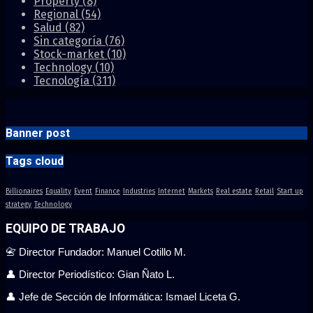
Property
(8)
Regional
(54)
Salud
(82)
Sin categoría
(76)
Stock-market
(10)
Technology
(10)
Tecnología
(311)
Banner post
Tags cloud
Billionaires
Equality
Event
Finance
Industries
Internet
Markets
Real estate
Retail
Start up
strategy
Technology
EQUIPO DE TRABAJO
📇 Director Fundador: Manuel Cotillo M.
👤 Director Periodístico: Gian Ñato L.
👤 Jefe de Sección de Informática: Ismael Liceta G.