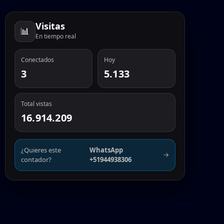
Visitas
📊
En tiempo real
Conectados
Hoy
3
5.133
Total vistas
16.914.209
¿Quieres este
WhatsApp
→
contador?
+51944938306