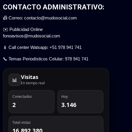
CONTACTO ADMINISTRATIVO:
📠 Correo: contacto@mudosocial.com
✉️ Publicidad Online
fonoavisos@mudosocial.com
📱 Call center Watsapp: +51 978 941 741
📞 Temas Periodísticos Celular: 978 941 741
Visitas
📊
En tiempo real
Conectados
Hoy
2
3.146
Total vistas
16.892.380