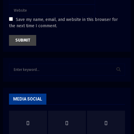
Save my name, email, and website in this browser for
the next time I comment.
S
e
a
S
r
c
E
h
MEDIA SOCIAL
f
A
o
r
R
:
C