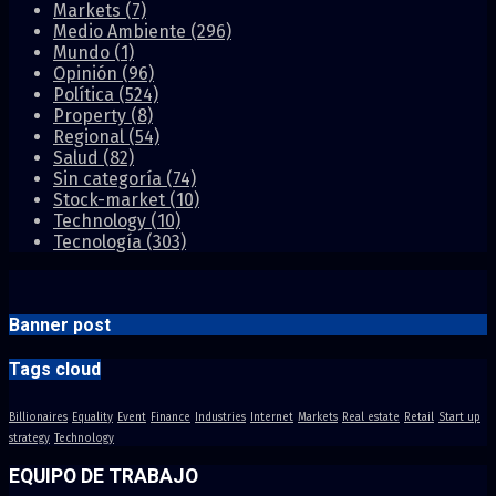
Markets
(7)
Medio Ambiente
(296)
Mundo
(1)
Opinión
(96)
Política
(524)
Property
(8)
Regional
(54)
Salud
(82)
Sin categoría
(74)
Stock-market
(10)
Technology
(10)
Tecnología
(303)
Banner post
Tags cloud
Billionaires
Equality
Event
Finance
Industries
Internet
Markets
Real estate
Retail
Start up
strategy
Technology
EQUIPO DE TRABAJO