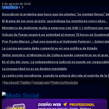
6 de agosto de 2026
TENDENCIA
Descubren la proteína que hace que las plantas “se sientan llenas” d
El drama de los osos grizzly: una bióloga los monitoreó cinco años…
Ministerio de Ambiente multa a empresa con USD 1.1 millones por ve
Volcán de Fuego seguirá en actividad al menos 72 horas en Guatema
Pier Paolo Marzo: ¿Qué nos muestra el Gabinete Fujimori – Galarret
La cocina peruana debe convertirse en una política de Estado
Señor ministro: el Ministerio de Cultura puede convertirse en el gra
En el día del Juez: La independencia judicial no puede ser negociabl
La inseguridad no es un destino inevitable
La reelección encubierta, cuando la astucia derrota al espíritu de la 
Facebook
Twitter
Instagram
Pinterest
Youtube
DISEÑO WEB
PROFESIONAL
HOSTING SSD
CRM & DASHBOARD
CORREO
CORPORATIVO
SÚPER RÁPIDO
A MEDIDA
Desd
Vende más por internet · Rápida · Moderna