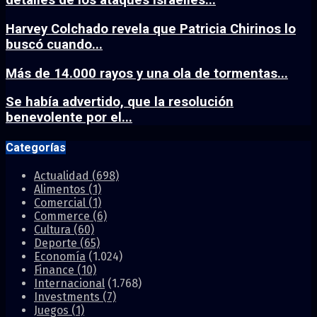
detalles de los ataques israelíes...
Harvey Colchado revela que Patricia Chirinos lo
buscó cuando...
Más de 14.000 rayos y una ola de tormentas...
Se había advertido, que la resolución
benevolente por el...
Categorías
Actualidad
(698)
Alimentos
(1)
Comercial
(1)
Commerce
(6)
Cultura
(60)
Deporte
(65)
Economía
(1.024)
Finance
(10)
Internacional
(1.768)
Investments
(7)
Juegos
(1)