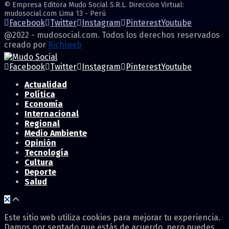
© Empresa Editora Mudo Social S.R.L. Direccion Virtual:
mudosocial.com Lima 13 - Perú
Facebook
Twitter
Instagram
Pinterest
Youtube
@2022 - mudosocial.com. Todos los derechos reservados
creado por
Richiweb
Facebook
Twitter
Instagram
Pinterest
Youtube
Actualidad
Política
Economía
Internacional
Regional
Medio Ambiente
Opinión
Tecnología
Cultura
Deporte
Salud
Este sitio web utiliza cookies para mejorar tu experiencia.
Damos por sentado que estás de acuerdo, pero puedes