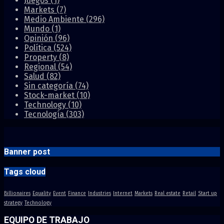
Juegos
(1)
Markets
(7)
Medio Ambiente
(296)
Mundo
(1)
Opinión
(96)
Política
(524)
Property
(8)
Regional
(54)
Salud
(82)
Sin categoría
(74)
Stock-market
(10)
Technology
(10)
Tecnología
(303)
Banner post
Tags cloud
Billionaires
Equality
Event
Finance
Industries
Internet
Markets
Real estate
Retail
Start up
strategy
Technology
EQUIPO DE TRABAJO