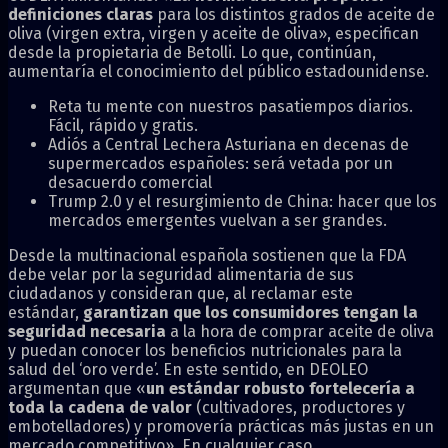
definiciones claras
para los distintos grados de aceite de
oliva (virgen extra, virgen y aceite de oliva», especifican
desde la propietaria de Betolli. Lo que, continúan,
aumentaría el conocimiento del público estadounidense.
Reta tu mente con nuestros pasatiempos diarios.
Fácil, rápido y gratis.
Adiós a Central Lechera Asturiana en decenas de
supermercados españoles: será vetada por un
desacuerdo comercial
Trump 2.0 y el resurgimiento de China: hacer que los
mercados emergentes vuelvan a ser grandes.
Desde la multinacional española sostienen que la FDA
debe velar por la seguridad alimentaria de sus
ciudadanos y consideran que, al reclamar este
estándar,
garantizan que los consumidores tengan la
seguridad necesaria
a la hora de comprar aceite de oliva
y puedan conocer los beneficios nutricionales para la
salud del ‘oro verde’. En este sentido, en DEOLEO
argumentan que «
un estándar robusto fortelecería a
toda la cadena de valor
(cultivadores, productores y
embotelladores) y promovería prácticas más justas en un
mercado competitivo». En cualquier caso,