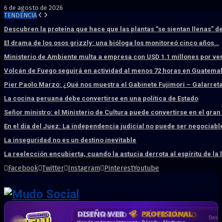
6 de agosto de 2026
TENDENCIA
Descubren la proteína que hace que las plantas “se sientan llenas” d
El drama de los osos grizzly: una bióloga los monitoreó cinco años…
Ministerio de Ambiente multa a empresa con USD 1.1 millones por ve
Volcán de Fuego seguirá en actividad al menos 72 horas en Guatema
Pier Paolo Marzo: ¿Qué nos muestra el Gabinete Fujimori – Galarret
La cocina peruana debe convertirse en una política de Estado
Señor ministro: el Ministerio de Cultura puede convertirse en el gra
En el día del Juez: La independencia judicial no puede ser negociabl
La inseguridad no es un destino inevitable
La reelección encubierta, cuando la astucia derrota al espíritu de la 
Facebook
Twitter
Instagram
Pinterest
Youtube
DISEÑO WEB
PROFESIONAL
HOSTING SSD
CRM & DASHBOARD
CORREO
CORPORATIVO
SÚPER RÁPIDO
A MEDIDA
Desd
Vende más por internet · Rápida · Moderna