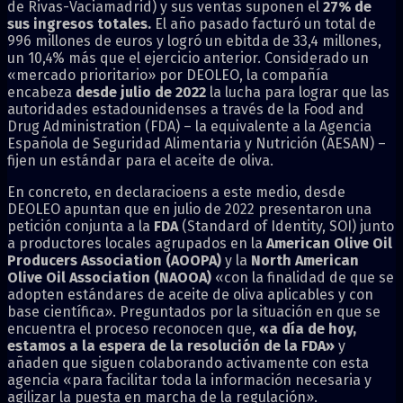
de Rivas-Vaciamadrid) y sus ventas suponen el
27% de
sus ingresos totales.
El año pasado facturó un total de
996 millones de euros y logró un ebitda de 33,4 millones,
un 10,4% más que el ejercicio anterior. Considerado un
«mercado prioritario» por DEOLEO, la compañía
encabeza
desde julio de 2022
la lucha para lograr que las
autoridades estadounidenses a través de la Food and
Drug Administration (FDA) – la equivalente a la Agencia
Española de Seguridad Alimentaria y Nutrición (AESAN) –
fijen un estándar para el aceite de oliva.
En concreto, en declaracioens a este medio, desde
DEOLEO apuntan que en julio de 2022 presentaron una
petición conjunta a la
FDA
(Standard of Identity, SOI) junto
a productores locales agrupados en la
American Olive Oil
Producers Association (AOOPA)
y la
North American
Olive Oil Association (NAOOA)
«con la finalidad de que se
adopten estándares de aceite de oliva aplicables y con
base científica». Preguntados por la situación en que se
encuentra el proceso reconocen que,
«a día de hoy,
estamos a la espera de la resolución de la FDA»
y
añaden que siguen colaborando activamente con esta
agencia «para facilitar toda la información necesaria y
agilizar la puesta en marcha de la regulación».