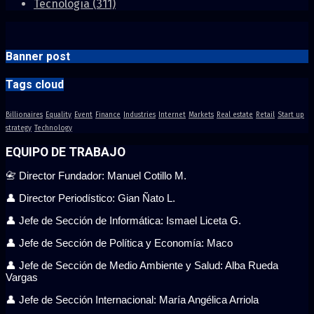
Tecnología
(311)
Banner post
Tags cloud
Billionaires
Equality
Event
Finance
Industries
Internet
Markets
Real estate
Retail
Start up
strategy
Technology
EQUIPO DE TRABAJO
📇 Director Fundador: Manuel Cotillo M.
👤 Director Periodístico: Gian Ñato L.
👤 Jefe de Sección de Informática: Ismael Liceta G.
👤 Jefe de Sección de Política y Economía: Maco
👤 Jefe de Sección de Medio Ambiente y Salud: Alba Rueda
Vargas
👤 Jefe de Sección Internacional: María Angélica Arriola