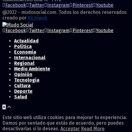
Facebook
Twitter
Instagram
Pinterest
Youtube
@2022 - mudosocial.com. Todos los derechos reservados
creado por
Richiweb
Facebook
Twitter
Instagram
Pinterest
Youtube
Actualidad
Política
Economía
Internacional
Regional
Medio Ambiente
Opinión
Tecnología
Cultura
Deporte
Salud
Este sitio web utiliza cookies para mejorar tu experiencia.
Damos por sentado que estás de acuerdo, pero puedes
desactivarlas si lo deseas.
Acceptar
Read More