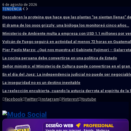
6 de agosto de 2026
TENDENCIA
Descubren la proteína que hace que las plantas “se sientan llenas” d
El drama de los osos grizzly: una bióloga los monitoreó cinco años…
Ministerio de Ambiente multa a empresa con USD 1.1 millones por ve
Volcán de Fuego seguirá en actividad al menos 72 horas en Guatema
Pier Paolo Marzo: ¿Qué nos muestra el Gabinete Fujimori – Galarret
La cocina peruana debe convertirse en una política de Estado
Señor ministro: el Ministerio de Cultura puede convertirse en el gra
En el día del Juez: La independencia judicial no puede ser negociabl
La inseguridad no es un destino inevitable
La reelección encubierta, cuando la astucia derrota al espíritu de la 
Facebook
Twitter
Instagram
Pinterest
Youtube
DISEÑO WEB
PROFESIONAL
HOSTING SSD
CRM & DASHBOARD
CORREO
CORPORATIVO
SÚPER RÁPIDO
A MEDIDA
Desd
Vende más por internet · Rápida · Moderna