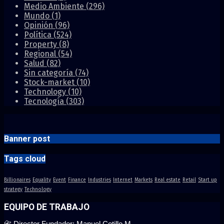
Medio Ambiente
(296)
Mundo
(1)
Opinión
(96)
Política
(524)
Property
(8)
Regional
(54)
Salud
(82)
Sin categoría
(74)
Stock-market
(10)
Technology
(10)
Tecnología
(303)
Banner post
Tags cloud
Billionaires
Equality
Event
Finance
Industries
Internet
Markets
Real estate
Retail
Start up
strategy
Technology
EQUIPO DE TRABAJO
📇 Director Fundador: Manuel Cotillo M.