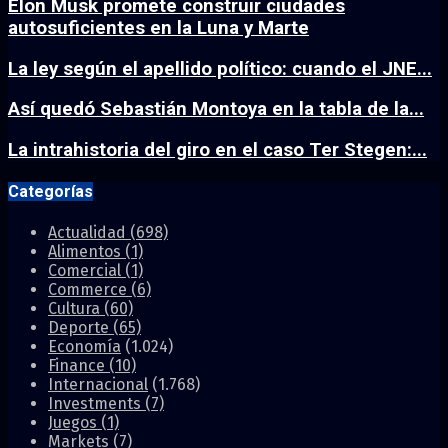
Elon Musk promete construir ciudades
autosuficientes en la Luna y Marte
La ley según el apellido político: cuando el JNE...
Así quedó Sebastián Montoya en la tabla de la...
La intrahistoria del giro en el caso Ter Stegen:...
Categorías
Actualidad
(698)
Alimentos
(1)
Comercial
(1)
Commerce
(6)
Cultura
(60)
Deporte
(65)
Economía
(1.024)
Finance
(10)
Internacional
(1.768)
Investments
(7)
Juegos
(1)
Markets
(7)