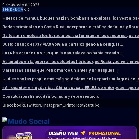
9 de agosto de 2026
TENDENCIA
Huesos de mamut, buques nazis y bombas sin explotar: los vestigios
Redes criminales en Costa Rica incorporan el tráfico de fauna y flor
De los terremotos a los huracanes: así funcionan los sensores que 
Justo cuando el 737 MAX volvía a darle oxígeno a Boeing, la…
La IA ha creado un virus que la naturaleza no había creado…
Atrapados en la guerra: los soldados heridos que Rusia vuelve a env
3 maneras en las que Petro marcó un antes y un después…
Cuáles son las propuestas más polémicas de la «patria milagro» de 
«Arrogante» e «hipócrita»: China acusa a EE.UU. de entorpecer ope
Constitucionalismo, democracia y representación
Facebook
Twitter
Instagram
Pinterest
Youtube
DISEÑO WEB
PROFESIONAL
HOSTING SSD
CRM & DASHBOARD
CORREO
CORPORATIVO
SÚPER RÁPIDO
A MEDIDA
Desd
Vende más por internet · Rápida · Moderna