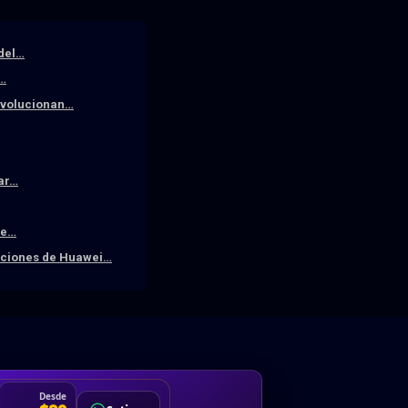
 del…
a…
revolucionan…
iar…
De…
raciones de Huawei…
DA
Desde