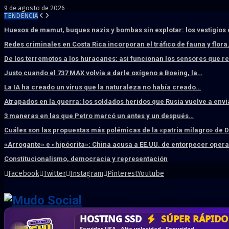
9 de agosto de 2026
TENDENCIA
Huesos de mamut, buques nazis y bombas sin explotar: los vestigios
Redes criminales en Costa Rica incorporan el tráfico de fauna y flor
De los terremotos a los huracanes: así funcionan los sensores que 
Justo cuando el 737 MAX volvía a darle oxígeno a Boeing, la…
La IA ha creado un virus que la naturaleza no había creado…
Atrapados en la guerra: los soldados heridos que Rusia vuelve a env
3 maneras en las que Petro marcó un antes y un después…
Cuáles son las propuestas más polémicas de la «patria milagro» de 
«Arrogante» e «hipócrita»: China acusa a EE.UU. de entorpecer ope
Constitucionalismo, democracia y representación
Facebook
Twitter
Instagram
Pinterest
Youtube
DISEÑO WEB
PROFESIONAL
HOSTING SSD
CRM & DASHBOARD
CORREO
CORPORATIVO
SÚPER RÁPIDO
A MEDI
Vende más por internet · Rápida · Moderna