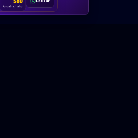
Cotizar
$80
Solicitar
Hablemos
Cotizar
ón
Anual · x 1 año