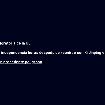
migratoria de la UE
u independencia horas después de reunirse con Xi Jinping e
un precedente peligroso