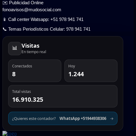
✉️ Publicidad Online
fonoavisos@mudosocial.com
📱 Call center Watsapp: +51 978 941 741
📞 Temas Periodísticos Celular: 978 941 741
Visitas
📊
En tiempo real
Conectados
Hoy
8
1.244
Total vistas
16.910.325
¿Quieres este contador?
WhatsApp +51944938306
→