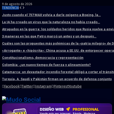
9 de agosto de 2026
TENDENCIA
Justo cuando el 737 MAX volvía a darle oxígeno a Boeing, la…
La IA ha creado un virus que la naturaleza no había creado…
Atrapados en la guerra: los soldados heridos que Rusia vuelve a env
3 maneras en las que Petro marcó un antes y un después…
Cuáles son las propuestas más polémicas de la «patria milagro» de 
«Arrogante» e «hipócrita»: China acusa a EE.UU. de entorpecer ope
Constitucionalismo, democracia y representación
Colombia: ¿un nuevo tiempo de fuerza y alineamiento?
Catamarca: un devastador incendio forestal obligó a cortar el tránsit
Turquía, A. Saudí y Pakistán firman un acuerdo de defensa conjunto
Facebook
Twitter
Instagram
Pinterest
Youtube
DISEÑO WEB
PROFESIONAL
HOSTING SSD
CRM & DASHBOARD
CORREO
CORPORATIVO
SÚPER RÁPIDO
A MEDIDA
Desd
Vende más por internet · Rápida · Moderna