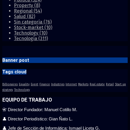
Property
(8)
Regional
(54)
Salud
(82)
Sin categoría
(76)
Stock-market
(10)
Technology
(10)
Tecnología
(311)
Banner post
Tags cloud
Billionaires
Equality
Event
Finance
Industries
Internet
Markets
Real estate
Retail
Start up
strategy
Technology
EQUIPO DE TRABAJO
📇 Director Fundador: Manuel Cotillo M.
👤 Director Periodístico: Gian Ñato L.
👤 Jefe de Sección de Informática: Ismael Liceta G.