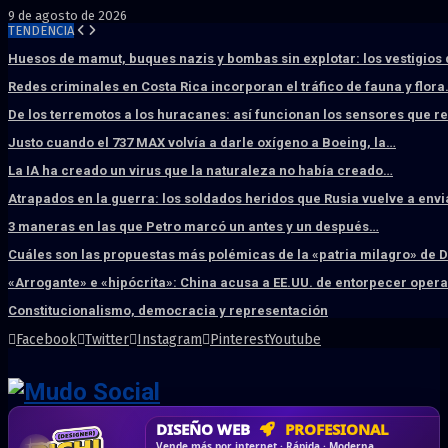
9 de agosto de 2026
TENDENCIA
Huesos de mamut, buques nazis y bombas sin explotar: los vestigios
Redes criminales en Costa Rica incorporan el tráfico de fauna y flor
De los terremotos a los huracanes: así funcionan los sensores que 
Justo cuando el 737 MAX volvía a darle oxígeno a Boeing, la…
La IA ha creado un virus que la naturaleza no había creado…
Atrapados en la guerra: los soldados heridos que Rusia vuelve a env
3 maneras en las que Petro marcó un antes y un después…
Cuáles son las propuestas más polémicas de la «patria milagro» de 
«Arrogante» e «hipócrita»: China acusa a EE.UU. de entorpecer ope
Constitucionalismo, democracia y representación
Facebook
Twitter
Instagram
Pinterest
Youtube
DISEÑO WEB
PROFESIONAL
HOSTING SSD
CRM & DASHBOARD
CORREO
CORPORATIVO
SÚPER RÁPIDO
A MEDIDA
Desd
Vende más por internet · Rápida · Moderna