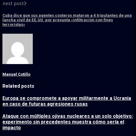
next post
Cuba dice que sus agentes costeros mataron a 4 tripulantes de una
lancha civil de EE.UU. por presunta «infiltración con fines
terroristas»
Manuel Cotillo
Related posts
Europa se compromete a apoyar militarmente a Ucrania
en caso de futuras agresiones rusas
Ataque con múltiples ojivas nucleares a un solo objetivo:
experimento sin precedentes muestra cómo sería el
impacto