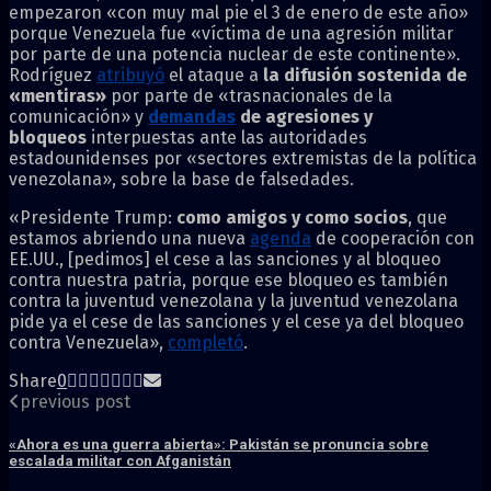
empezaron «con muy mal pie el 3 de enero de este año»
porque Venezuela fue «víctima de una agresión militar
por parte de una potencia nuclear de este continente».
Rodríguez
atribuyó
el ataque a
la difusión sostenida de
«mentiras»
por parte de «trasnacionales de la
comunicación» y
demandas
de agresiones y
bloqueos
interpuestas ante las autoridades
estadounidenses por «sectores extremistas de la política
venezolana», sobre la base de falsedades.
«Presidente Trump:
como amigos y como socios
, que
estamos abriendo una nueva
agenda
de cooperación con
EE.UU., [pedimos] el cese a las sanciones y al bloqueo
contra nuestra patria, porque ese bloqueo es también
contra la juventud venezolana y la juventud venezolana
pide ya el cese de las sanciones y el cese ya del bloqueo
contra Venezuela»,
completó
.
Share
0
previous post
«Ahora es una guerra abierta»: Pakistán se pronuncia sobre
escalada militar con Afganistán