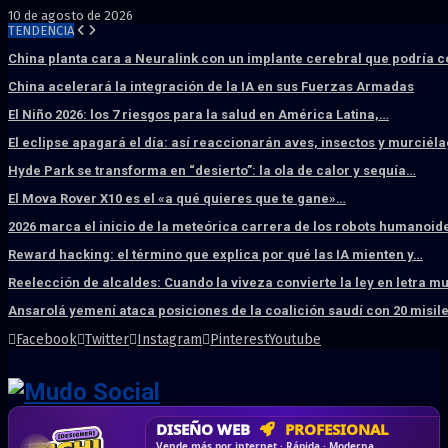
10 de agosto de 2026
TENDENCIA
China planta cara a Neuralink con un implante cerebral que podría 
China acelerará la integración de la IA en sus Fuerzas Armadas
El Niño 2026: los 7 riesgos para la salud en América Latina,…
El eclipse apagará el día: así reaccionarán aves, insectos y murciél
Hyde Park se transforma en “desierto”: la ola de calor y sequía…
El Mova Rover X10 es el «a qué quieres que te gane»…
2026 marca el inicio de la meteórica carrera de los robots humanoid
Reward hacking: el término que explica por qué las IA mienten y…
Reelección de alcaldes: Cuando la viveza convierte la ley en letra m
Ansarolá yemení ataca posiciones de la coalición saudí con 20 misil
Facebook
Twitter
Instagram
Pinterest
Youtube
DISEÑO WEB
PROFESIONAL
HOSTING SSD
CRM & DASHBOARD
CORREO
CORPORATIVO
SÚPER RÁPIDO
A MEDIDA
Desd
Vende más por internet · Rápida · Moderna