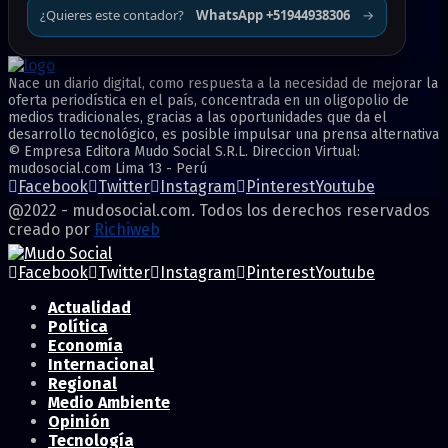
¿Quieres este contador?
WhatsApp +51944938306
→
Nace un diario digital, como respuesta a la necesidad de mejorar la
oferta periodística en el país, concentrada en un oligopolio de
medios tradicionales, gracias a las oportunidades que da el
desarrollo tecnológico, es posible impulsar una prensa alternativa
© Empresa Editora Mudo Social S.R.L. Direccion Virtual:
mudosocial.com Lima 13 - Perú
Facebook
Twitter
Instagram
Pinterest
Youtube
@2022 - mudosocial.com. Todos los derechos reservados
creado por
Richiweb
Facebook
Twitter
Instagram
Pinterest
Youtube
Actualidad
Política
Economía
Internacional
Regional
Medio Ambiente
Opinión
Tecnología