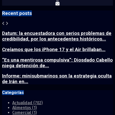
Recent posts
Datum: la encuestadora con serios problemas de
credibilidad, por los antecedentes históricos...
Creíamos que los iPhone 17 y el Air brillaban...
“Es una mentirosa compulsiva”: Diosdado Cabello
niega detención de...
Informe: minisubmarinos son la estrategia oculta
de Irán en...
Categorías
Actualidad
(702)
Alimentos
(1)
Comercial
(1)