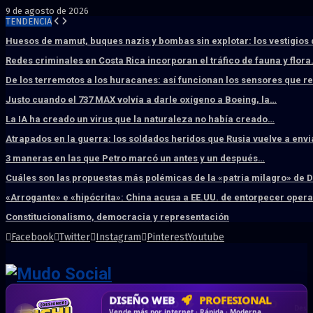
9 de agosto de 2026
TENDENCIA
Huesos de mamut, buques nazis y bombas sin explotar: los vestigios
Redes criminales en Costa Rica incorporan el tráfico de fauna y flor
De los terremotos a los huracanes: así funcionan los sensores que 
Justo cuando el 737 MAX volvía a darle oxígeno a Boeing, la…
La IA ha creado un virus que la naturaleza no había creado…
Atrapados en la guerra: los soldados heridos que Rusia vuelve a env
3 maneras en las que Petro marcó un antes y un después…
Cuáles son las propuestas más polémicas de la «patria milagro» de 
«Arrogante» e «hipócrita»: China acusa a EE.UU. de entorpecer ope
Constitucionalismo, democracia y representación
Facebook
Twitter
Instagram
Pinterest
Youtube
DISEÑO WEB
PROFESIONAL
HOSTING SSD
CRM & DASHBOARD
CORREO
CORPORATIVO
SÚPER RÁPIDO
A MEDIDA
Desd
Vende más por internet · Rápida · Moderna