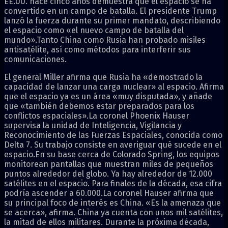
EE.UU. hace cinco años demuestra que el espacio se ha
convertido en un campo de batalla. El presidente Trump
lanzó la fuerza durante su primer mandato, describiendo
el espacio como «el nuevo campo de batalla del
mundo».Tanto China como Rusia han probado misiles
antisatélite, así como métodos para interferir sus
comunicaciones.
El general Miller afirma que Rusia ha «demostrado la
capacidad de lanzar una carga nuclear» al espacio. Afirma
que el espacio ya es un área «muy disputada», y añade
que «también debemos estar preparados para los
conflictos espaciales».La coronel Phoenix Hauser
supervisa la unidad de Inteligencia, Vigilancia y
Reconocimiento de las Fuerzas Espaciales, conocida como
Delta 7. Su trabajo consiste en averiguar qué sucede en el
espacio.En su base cerca de Colorado Spring, los equipos
monitorean pantallas que muestran miles de pequeños
puntos alrededor del globo. Ya hay alrededor de 12.000
satélites en el espacio. Para finales de la década, esa cifra
podría ascender a 60.000.La coronel Hauser afirma que
su principal foco de interés es China. «Es la amenaza que
se acerca», afirma. China ya cuenta con unos mil satélites,
la mitad de ellos militares. Durante la próxima década,