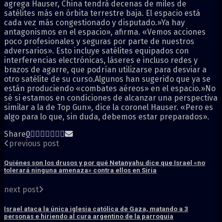
agrega Hauser, China tendrá decenas de miles de
satélites más en órbita terrestre baja. El espacio está
cada vez más congestionado y disputado.»Ya hay
antagonismos en el espacio», afirma. «Vemos acciones
poco profesionales y seguras por parte de nuestros
adversarios». Esto incluye satélites equipados con
interferencias electrónicas, láseres e incluso redes y
brazos de agarre, que podrían utilizarse para desviar a
otro satélite de su curso.Algunos han sugerido que ya se
están produciendo «combates aéreos» en el espacio.»No
sé si estamos en condiciones de alcanzar una perspectiva
similar a la de Top Gun», dice la coronel Hauser. «Pero es
algo para lo que, sin duda, debemos estar preparados».
Share
0
previous post
Quiénes son los drusos y por qué Netanyahu dice que Israel «no
tolerará ninguna amenaza» contra ellos en Siria
next post
Israel ataca la única iglesia católica de Gaza, matando a 3
personas e hiriendo al cura argentino de la parroquia