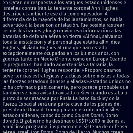
en Qatar, en respuesta a los ataques estadounidenses e
israelíes contra Irán.La teniente coronel Ann Hughes
describe el ambiente ese día como «pesado». A
diferencia de la mayoría de los lanzamientos, se había
advertido a la base con antelación. Fue posible rastrear
los misiles iraníes y luego enviar esa información a las
baterías de defensa aérea en tierra.»Al final, salvamos
toda la instalación y al personal que estaba allí», dice
Hughes, aliviada.Hughes afirma que han estado
excepcionalmente ocupados en los últimos años, con
guerras tanto en Medio Oriente como en Europa.Cuando
le pregunto si han dado advertencias a Ucrania, la
teniente coronel Hughes responde: «Proporcionamos
advertencias estratégicas y tácticas sobre misiles a todas
las fuerzas estadounidenses y aliadas».Estados Unidos no
lo ha cofirmado públicamente, pero parece probable que
también se haya avisado avisado a Kiev cuando estaba a
punto de ser atacada por Rusia.La base Buckley de la
Fuerza Espacial será una parte clave de los planes del
presidente Donald Trump para un escudo antimisiles
estadounidense, conocido como
Golden Dome
, Domo
dorado.El gobierno ha destinado US$175.000 millones al
ambicioso programa, inspirado en el sistema de defensa
aérea israelí
Iron Dome
, Domo de Hierro. Muchos creen