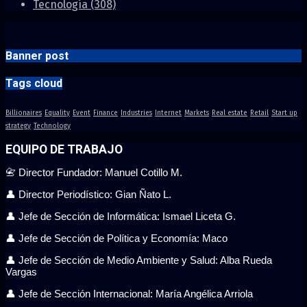
Tecnología
(308)
Banner post
Tags cloud
Billionaires
Equality
Event
Finance
Industries
Internet
Markets
Real estate
Retail
Start up
strategy
Technology
EQUIPO DE TRABAJO
📇 Director Fundador: Manuel Cotillo M.
👤 Director Periodístico: Gian Ñato L.
👤 Jefe de Sección de Informática: Ismael Liceta G.
👤 Jefe de Sección de Política y Economía: Maco
👤 Jefe de Sección de Medio Ambiente y Salud: Alba Rueda
Vargas
👤 Jefe de Sección Internacional: María Angélica Arriola