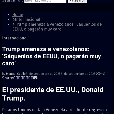
Search for:
Search
Home
Internacional
Trump amenaza a venezolanos: ‘Sáquenlos de
EEUU, o pagarán muy caro’
Internacional
Trump amenaza a venezolanos:
‘Sáquenlos de EEUU, o pagarán muy
caro’
by
Manuel Cotillo
21 de septiembre de 2025
21 de septiembre de 2025
0
442
Share
0
El presidente de EE.UU., Donald
Trump.
Estados Unidos insta a Venezuela a recibir de regreso a