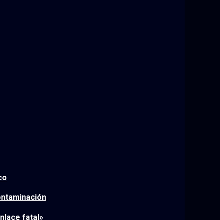
co
contaminación
nlace fatal»