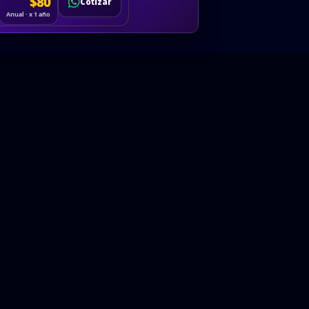
Cotizar
$80
Solicitar
Hablemos
Cotizar
ón
Anual · x 1 año