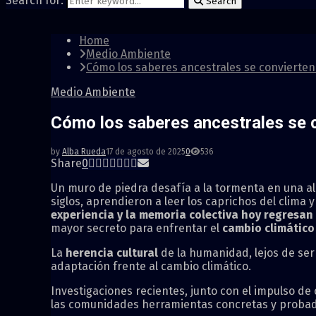
Search for:
Search
Home
Medio Ambiente
Cómo los saberes ancestrales se convierten 
Medio Ambiente
Cómo los saberes ancestrales se c
by
Alba Rueda
17 de agosto de 2025
0
536
Share
0
Un muro de piedra desafía a la tormenta en una 
siglos, aprendieron a leer los caprichos del clima 
experiencia y la memoria colectiva hoy regresan
mayor secreto para enfrentar el
cambio climático
La
herencia cultural
de la humanidad, lejos de ser
adaptación frente al cambio climático.
Investigaciones recientes, junto con el impulso d
las comunidades herramientas concretas y probada