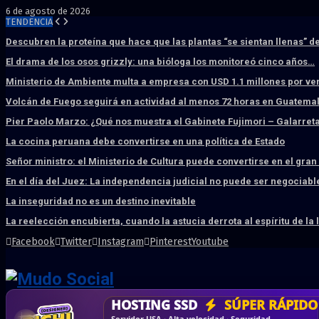
6 de agosto de 2026
TENDENCIA
Descubren la proteína que hace que las plantas “se sientan llenas” d
El drama de los osos grizzly: una bióloga los monitoreó cinco años…
Ministerio de Ambiente multa a empresa con USD 1.1 millones por ve
Volcán de Fuego seguirá en actividad al menos 72 horas en Guatema
Pier Paolo Marzo: ¿Qué nos muestra el Gabinete Fujimori – Galarret
La cocina peruana debe convertirse en una política de Estado
Señor ministro: el Ministerio de Cultura puede convertirse en el gra
En el día del Juez: La independencia judicial no puede ser negociabl
La inseguridad no es un destino inevitable
La reelección encubierta, cuando la astucia derrota al espíritu de la 
Facebook
Twitter
Instagram
Pinterest
Youtube
DISEÑO WEB
PROFESIONAL
HOSTING SSD
CRM & DASHBOARD
CORREO
CORPORATIVO
SÚPER RÁPIDO
A MEDI
Vende más por internet · Rápida · Moderna