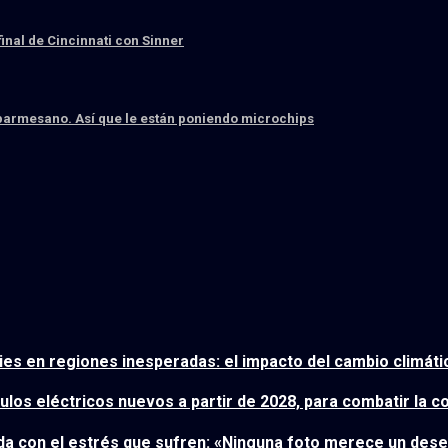
final de Cincinnati con Sinner
l parmesano. Así que le están poniendo microchips
cies en regiones inesperadas: el impacto del cambio climáti
ículos eléctricos nuevos a partir de 2028, para combatir la 
ada con el estrés que sufren: «Ninguna foto merece un dese