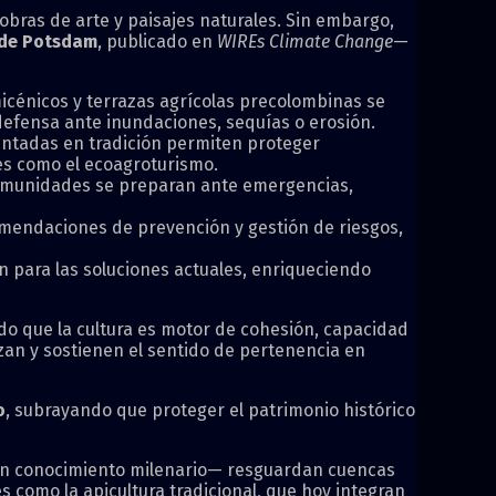
 obras de arte y paisajes naturales. Sin embargo,
d de Potsdam
, publicado en
WIREs Climate Change
—
icénicos y terrazas agrícolas precolombinas se
efensa ante inundaciones, sequías o erosión.
stentadas en tradición permiten proteger
es como el ecoagroturismo.
 comunidades se preparan ante emergencias,
omendaciones de prevención y gestión de riesgos,
n para las soluciones actuales, enriqueciendo
do que la cultura es motor de cohesión, capacidad
izan y sostienen el sentido de pertenencia en
o
, subrayando que proteger el patrimonio histórico
con conocimiento milenario— resguardan cuencas
s como la apicultura tradicional, que hoy integran