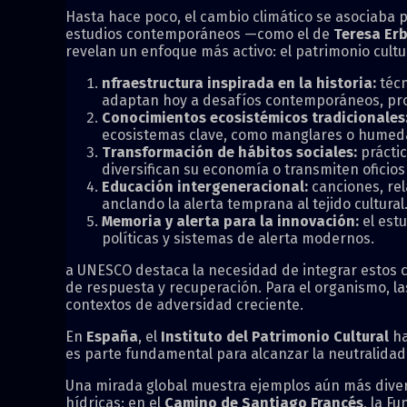
Hasta hace poco, el cambio climático se asociaba
estudios contemporáneos —como el de
Teresa Er
revelan un enfoque más activo: el patrimonio cultu
nfraestructura inspirada en la historia:
técn
adaptan hoy a desafíos contemporáneos, prob
Conocimientos ecosistémicos tradicionales
ecosistemas clave, como manglares o humed
Transformación de hábitos sociales:
práctic
diversifican su economía o transmiten oficio
Educación intergeneracional:
canciones, rel
anclando la alerta temprana al tejido cultural
Memoria y alerta para la innovación:
el estu
políticas y sistemas de alerta modernos.
a UNESCO destaca la necesidad de integrar estos c
de respuesta y recuperación. Para el organismo, la
contextos de adversidad creciente.
En
España
, el
Instituto del Patrimonio Cultural
ha
es parte fundamental para alcanzar la neutralidad 
Una mirada global muestra ejemplos aún más dive
hídricas; en el
Camino de Santiago Francés
, la F