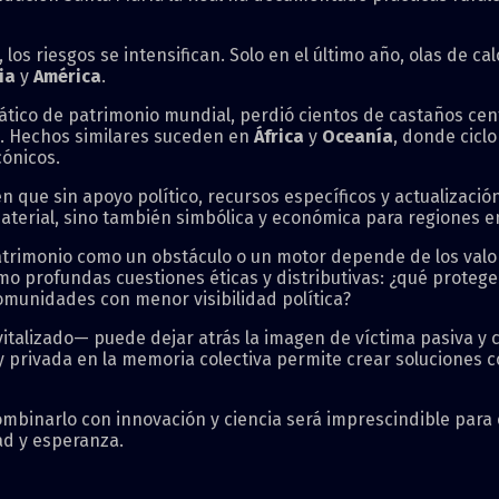
los riesgos se intensifican. Solo en el último año, olas de ca
ia
y
América
.
mático de patrimonio mundial, perdió cientos de castaños cen
o. Hechos similares suceden en
África
y
Oceanía
, donde cicl
cónicos.
n que sin apoyo político, recursos específicos y actualizaci
aterial, sino también simbólica y económica para regiones e
atrimonio como un obstáculo o un motor depende de los valores
mo profundas cuestiones éticas y distributivas: ¿qué protege
omunidades con menor visibilidad política?
vitalizado— puede dejar atrás la imagen de víctima pasiva y 
 y privada en la memoria colectiva permite crear soluciones 
combinarlo con innovación y ciencia será imprescindible para
ad y esperanza.