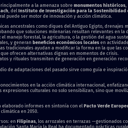
 principalmente a la amenaza sobre
monumentos históricos
,
bach
, del
Instituto de Investigación para la Sostenibilida
ral puede ser motor de innovación y acción climática.
icas ancestrales como diques del Antiguo Egipto, drenajes m
ando que soluciones milenarias resultan relevantes en la d
:
el manejo forestal, la agricultura, o la gestión del agua su
ales, y generan
beneficios económicos locales
en actividad
as tradicionales ayudan a modificar la forma en la que las
s que ofrecen alternativas dignas en momentos de crisis.
atos y rituales transmiten de generación en generación rec
.
dio de adaptaciones del pasado sirve como guía e inspiració
onocimientos en la acción climática internacional, enfatizan
s expresiones culturales no solo sensibilizan, sino que movil
 elaborado informes en sintonía con el
Pacto Verde Europe
climática en 2050.
rsos: en
Filipinas
, los arrozales en terrazas —gestionados 
undación Santa María la Real ha documentado prácticas rurale