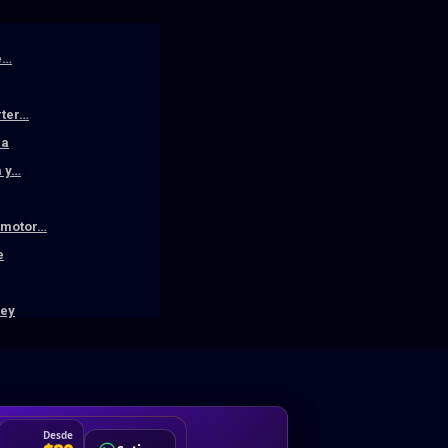
e…
rter…
la
a y…
n motor…
e
ley
DA
Desde