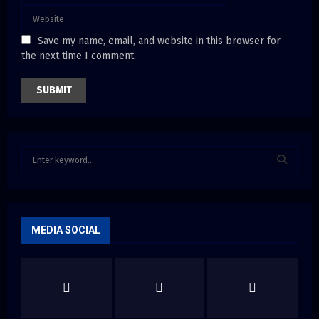
Save my name, email, and website in this browser for
the next time I comment.
S
e
a
S
r
c
E
h
MEDIA SOCIAL
f
A
o
r
R
:
C