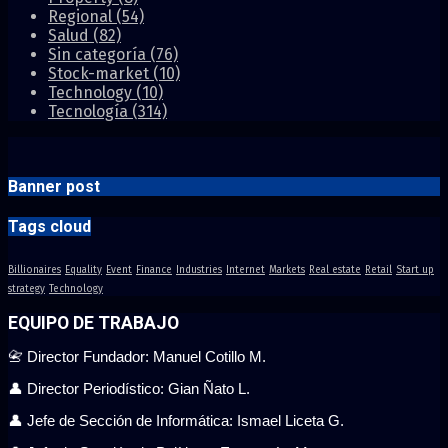
Regional
(54)
Salud
(82)
Sin categoría
(76)
Stock-market
(10)
Technology
(10)
Tecnología
(314)
Banner post
Tags cloud
Billionaires
Equality
Event
Finance
Industries
Internet
Markets
Real estate
Retail
Start up
strategy
Technology
EQUIPO DE TRABAJO
📇 Director Fundador: Manuel Cotillo M.
👤 Director Periodístico: Gian Ñato L.
👤 Jefe de Sección de Informática: Ismael Liceta G.