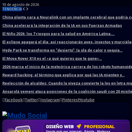
10 de agosto de 2026
TENDENCIA
China planta cara a Neuralink con un implante cerebral que podría 
China acelerará la integración de la IA en sus Fuerzas Armadas
El Niño 2026: los 7 riesgos para la salud en América Latina,…
El eclipse apagará el día: así reaccionarán aves, insectos y murciél
Hyde Park se transforma en “desierto”: la ola de calor y sequía…
El Mova Rover X10 es el «a qué quieres que te gane»…
2026 marca el inicio de la meteórica carrera de los robots humanoid
Reward hacking: el término que explica por qué las IA mienten y…
Reelección de alcaldes: Cuando la viveza convierte la ley en letra m
Ansarolá yemení ataca posiciones de la coalición saudí con 20 misil
Facebook
Twitter
Instagram
Pinterest
Youtube
DISEÑO WEB
PROFESIONAL
HOSTING SSD
CRM & DASHBOARD
CORREO
CORPORATIVO
SÚPER RÁPIDO
A MEDIDA
Desd
Vende más por internet · Rápida · Moderna