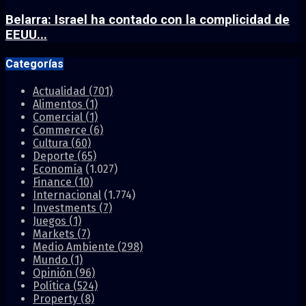
Belarra: Israel ha contado con la complicidad de
EEUU...
Categorías
Actualidad
(701)
Alimentos
(1)
Comercial
(1)
Commerce
(6)
Cultura
(60)
Deporte
(65)
Economía
(1.027)
Finance
(10)
Internacional
(1.774)
Investments
(7)
Juegos
(1)
Markets
(7)
Medio Ambiente
(298)
Mundo
(1)
Opinión
(96)
Política
(524)
Property
(8)