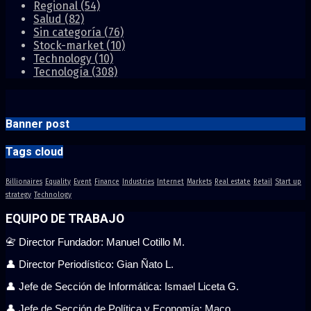
Regional
(54)
Salud
(82)
Sin categoría
(76)
Stock-market
(10)
Technology
(10)
Tecnología
(308)
Banner post
Tags cloud
Billionaires
Equality
Event
Finance
Industries
Internet
Markets
Real estate
Retail
Start up
strategy
Technology
EQUIPO DE TRABAJO
📇 Director Fundador: Manuel Cotillo M.
👤 Director Periodístico: Gian Ñato L.
👤 Jefe de Sección de Informática: Ismael Liceta G.
👤 Jefe de Sección de Política y Economía: Maco