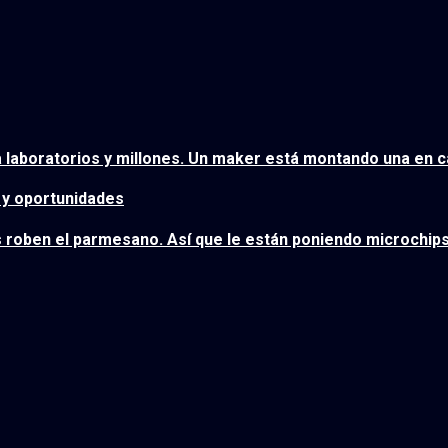
a laboratorios y millones. Un maker está montando una en 
s y oportunidades
s roben el parmesano. Así que le están poniendo microchip