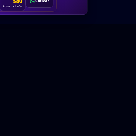
Cotizar
$80
Solicitar
Hablemos
Cotizar
ón
Anual · x 1 año