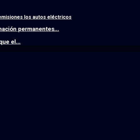
emisiones los autos eléctricos
nación permanentes...
ue el...