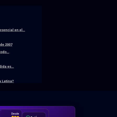
resencial en el…
sde 2007
 todo…
edida es…
 Latina?
DA
Desde