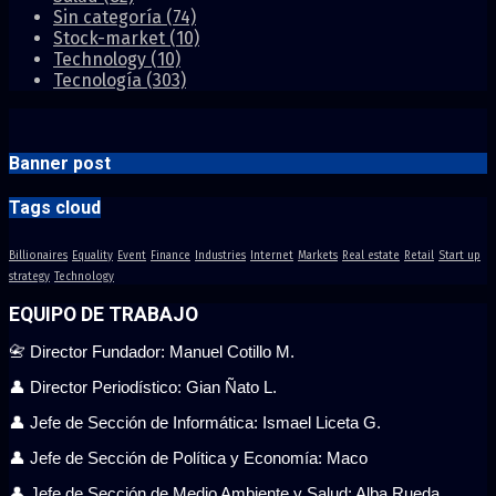
Sin categoría
(74)
Stock-market
(10)
Technology
(10)
Tecnología
(303)
Banner post
Tags cloud
Billionaires
Equality
Event
Finance
Industries
Internet
Markets
Real estate
Retail
Start up
strategy
Technology
EQUIPO DE TRABAJO
📇 Director Fundador: Manuel Cotillo M.
👤 Director Periodístico: Gian Ñato L.
👤 Jefe de Sección de Informática: Ismael Liceta G.
👤 Jefe de Sección de Política y Economía: Maco
👤 Jefe de Sección de Medio Ambiente y Salud: Alba Rueda