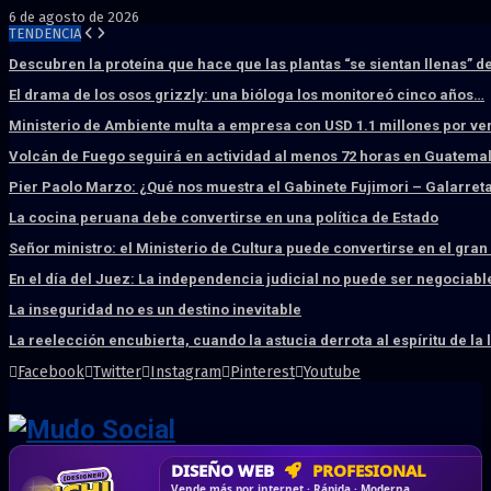
6 de agosto de 2026
TENDENCIA
Descubren la proteína que hace que las plantas “se sientan llenas” d
El drama de los osos grizzly: una bióloga los monitoreó cinco años…
Ministerio de Ambiente multa a empresa con USD 1.1 millones por ve
Volcán de Fuego seguirá en actividad al menos 72 horas en Guatema
Pier Paolo Marzo: ¿Qué nos muestra el Gabinete Fujimori – Galarret
La cocina peruana debe convertirse en una política de Estado
Señor ministro: el Ministerio de Cultura puede convertirse en el gra
En el día del Juez: La independencia judicial no puede ser negociabl
La inseguridad no es un destino inevitable
La reelección encubierta, cuando la astucia derrota al espíritu de la 
Facebook
Twitter
Instagram
Pinterest
Youtube
DISEÑO WEB
PROFESIONAL
HOSTING SSD
CRM & DASHBOARD
CORREO
CORPORATIVO
SÚPER RÁPIDO
A MEDIDA
Desd
Vende más por internet · Rápida · Moderna