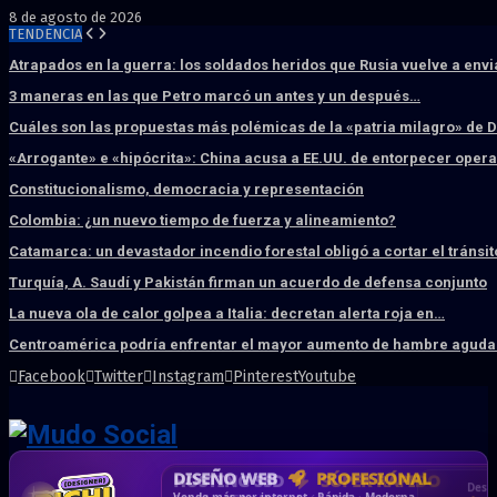
8 de agosto de 2026
TENDENCIA
Atrapados en la guerra: los soldados heridos que Rusia vuelve a env
3 maneras en las que Petro marcó un antes y un después…
Cuáles son las propuestas más polémicas de la «patria milagro» de 
«Arrogante» e «hipócrita»: China acusa a EE.UU. de entorpecer ope
Constitucionalismo, democracia y representación
Colombia: ¿un nuevo tiempo de fuerza y alineamiento?
Catamarca: un devastador incendio forestal obligó a cortar el tránsit
Turquía, A. Saudí y Pakistán firman un acuerdo de defensa conjunto
La nueva ola de calor golpea a Italia: decretan alerta roja en…
Centroamérica podría enfrentar el mayor aumento de hambre aguda 
Facebook
Twitter
Instagram
Pinterest
Youtube
DISEÑO WEB
PROFESIONAL
HOSTING SSD
CRM & DASHBOARD
CORREO
CORPORATIVO
SÚPER RÁPIDO
A MEDIDA
Desd
Vende más por internet · Rápida · Moderna