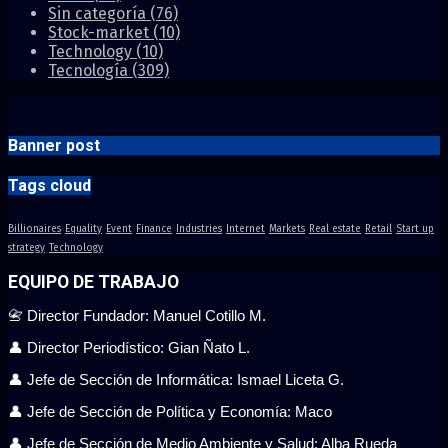
Sin categoría
(76)
Stock-market
(10)
Technology
(10)
Tecnología
(309)
Banner post
Tags cloud
Billionaires
Equality
Event
Finance
Industries
Internet
Markets
Real estate
Retail
Start up
strategy
Technology
EQUIPO DE TRABAJO
📇 Director Fundador: Manuel Cotillo M.
👤 Director Periodístico: Gian Ñato L.
👤 Jefe de Sección de Informática: Ismael Liceta G.
👤 Jefe de Sección de Política y Economía: Maco
👤 Jefe de Sección de Medio Ambiente y Salud: Alba Rueda