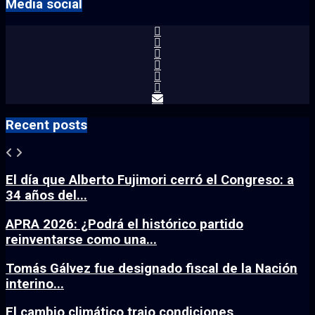
Media social
Recent posts
El día que Alberto Fujimori cerró el Congreso: a
34 años del...
APRA 2026: ¿Podrá el histórico partido
reinventarse como una...
Tomás Gálvez fue designado fiscal de la Nación
interino...
El cambio climático trajo condiciones