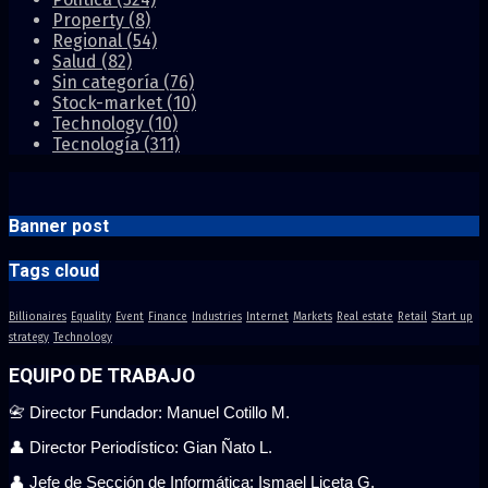
Property
(8)
Regional
(54)
Salud
(82)
Sin categoría
(76)
Stock-market
(10)
Technology
(10)
Tecnología
(311)
Banner post
Tags cloud
Billionaires
Equality
Event
Finance
Industries
Internet
Markets
Real estate
Retail
Start up
strategy
Technology
EQUIPO DE TRABAJO
📇 Director Fundador: Manuel Cotillo M.
👤 Director Periodístico: Gian Ñato L.
👤 Jefe de Sección de Informática: Ismael Liceta G.