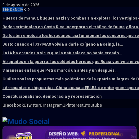
9 de agosto de 2026
TENDENCIA
Huesos de mamut, buques nazis y bombas sin explotar: los vestigios
Redes criminales en Costa Rica incorporan el tráfico de fauna y flor
De los terremotos a los huracanes: así funcionan los sensores que 
Justo cuando el 737 MAX volvía a darle oxígeno a Boeing, la…
La IA ha creado un virus que la naturaleza no había creado…
Atrapados en la guerra: los soldados heridos que Rusia vuelve a env
3 maneras en las que Petro marcó un antes y un después…
Cuáles son las propuestas más polémicas de la «patria milagro» de 
«Arrogante» e «hipócrita»: China acusa a EE.UU. de entorpecer ope
Constitucionalismo, democracia y representación
Facebook
Twitter
Instagram
Pinterest
Youtube
DISEÑO WEB
PROFESIONAL
HOSTING SSD
CRM & DASHBOARD
CORREO
CORPORATIVO
SÚPER RÁPIDO
A MEDIDA
Desd
Vende más por internet · Rápida · Moderna