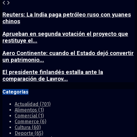
Reuters: La India paga petróleo ruso con yuanes
chinos
Aprueban en segunda votación el proyecto que
restituye el...
Aero Continente: cuando el Estado dejó convertir
un patrimonio...
El presidente finlandés estalla ante la
comparación de Lavrov...
Categorías
Actualidad
(701)
Alimentos
(1)
Comercial
(1)
Commerce
(6)
Cultura
(60)
Deporte
(65)