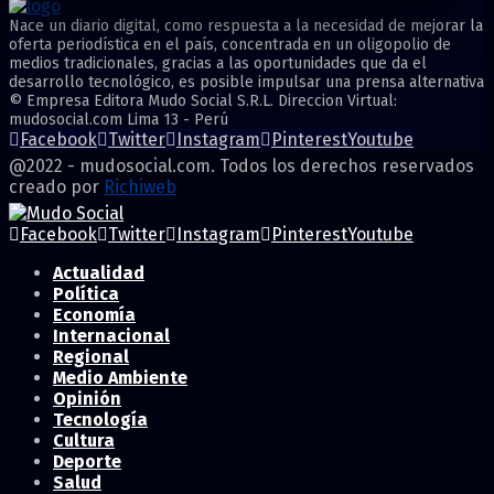
Nace un diario digital, como respuesta a la necesidad de mejorar la
oferta periodística en el país, concentrada en un oligopolio de
medios tradicionales, gracias a las oportunidades que da el
desarrollo tecnológico, es posible impulsar una prensa alternativa
© Empresa Editora Mudo Social S.R.L. Direccion Virtual:
mudosocial.com Lima 13 - Perú
Facebook
Twitter
Instagram
Pinterest
Youtube
@2022 - mudosocial.com. Todos los derechos reservados
creado por
Richiweb
Facebook
Twitter
Instagram
Pinterest
Youtube
Actualidad
Política
Economía
Internacional
Regional
Medio Ambiente
Opinión
Tecnología
Cultura
Deporte
Salud