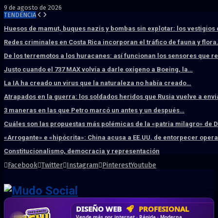
9 de agosto de 2026
TENDENCIA
Huesos de mamut, buques nazis y bombas sin explotar: los vestigios
Redes criminales en Costa Rica incorporan el tráfico de fauna y flor
De los terremotos a los huracanes: así funcionan los sensores que 
Justo cuando el 737 MAX volvía a darle oxígeno a Boeing, la…
La IA ha creado un virus que la naturaleza no había creado…
Atrapados en la guerra: los soldados heridos que Rusia vuelve a env
3 maneras en las que Petro marcó un antes y un después…
Cuáles son las propuestas más polémicas de la «patria milagro» de 
«Arrogante» e «hipócrita»: China acusa a EE.UU. de entorpecer ope
Constitucionalismo, democracia y representación
Facebook
Twitter
Instagram
Pinterest
Youtube
DISEÑO WEB
PROFESIONAL
HOSTING SSD
CRM & DASHBOARD
CORREO
CORPORATIVO
SÚPER RÁPIDO
A MEDIDA
Desd
Vende más por internet · Rápida · Moderna