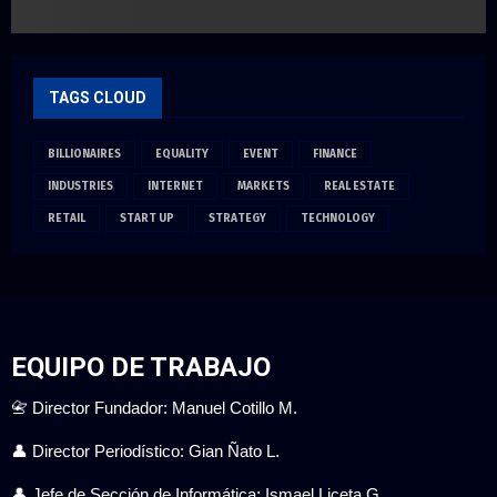
TAGS CLOUD
BILLIONAIRES
EQUALITY
EVENT
FINANCE
INDUSTRIES
INTERNET
MARKETS
REAL ESTATE
RETAIL
START UP
STRATEGY
TECHNOLOGY
EQUIPO DE TRABAJO
📇 Director Fundador: Manuel Cotillo M.
👤 Director Periodístico: Gian Ñato L.
👤 Jefe de Sección de Informática: Ismael Liceta G.