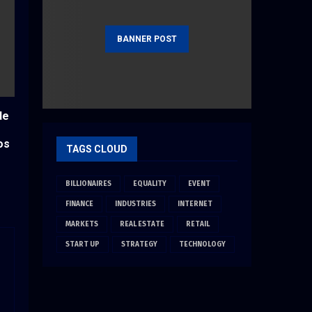
BANNER POST
de
os
TAGS CLOUD
BILLIONAIRES
EQUALITY
EVENT
FINANCE
INDUSTRIES
INTERNET
MARKETS
REAL ESTATE
RETAIL
START UP
STRATEGY
TECHNOLOGY