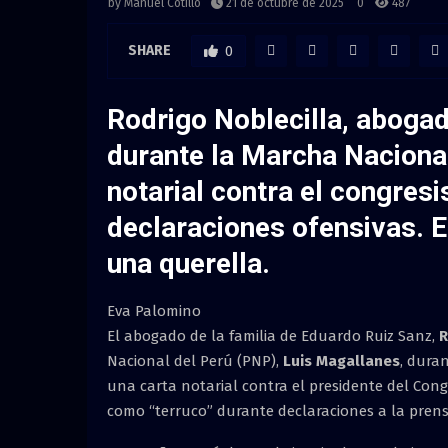
by
Manuel Cotillo
21 de octubre de 2025
0
487
SHARE
0
Rodrigo Noblecilla
, abogad
durante la Marcha Nacional
notarial contra el congres
declaraciones ofensivas. En
una querella.
Eva Palomino
El abogado de la familia de Eduardo Ruiz Sanz,
R
Nacional del Perú (PNP),
Luis Magallanes
, dura
una carta notarial contra el presidente del Con
como “terruco” durante declaraciones a la prens