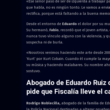
«Ese señor pasó de ser de izquierda a trabajar par
que habla, no es ningún tonto. Le vamos a enviar
rectifica, porque está faltando a la buena memor
Desde el entorno de
Eduardo
el dolor por su mu
Su hermanó,
Fabio
, recordó que el joven artista
nunca tuvo vínculo alguno con la violencia, y q
sospecha ni de burla.
«Nosotros venimos haciendo este arte desde 20
‘Kurt’ por Kurt Cobain. Cuando él cumple la mayo
su música y haciendo malabares. Su nombre ahora
sostuvo.
Abogado de Eduardo Ruiz d
pide que Fiscalía lleve el c
Rodrigo Noblecilla,
abogado de la familia de Ed
la Policía Nacional destinadas a alterar pruebas