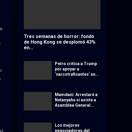
a.
Tres semanas de horror: fondo
de Hong Kong se desplomó 43%
e
en...
Petro critica a Trump
por apoyar a
o
‘narcotraficantes’ en...
,
Mamdani: Arrestaré a
Netanyahu si asiste a
Asamblea General...
Los mejores
negociadores del
el