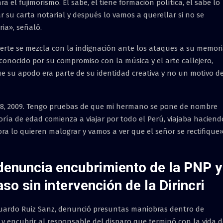
a el fujimorismo. Él sabe, él tiene formación política, él sabe lo
 su carta notarial y después lo vamos a querellar si no se
ia», señaló.
erte se mezcla con la indignación ante los ataques a su memori
, conocido por su compromiso con la música y el arte callejero,
ue su apodo era parte de su identidad creativa y no un motivo d
08, 2009. Tengo pruebas de que mi hermano se pone de nombre
ría de edad comienza a viajar por todo el Perú, viajaba haciend
 lo quieren malograr y vamos a ver que el señor se rectifique»
enuncia encubrimiento de la PNP y
aso sin intervención de la Dirincri
uardo Ruiz Sanz, denunció presuntas maniobras dentro de
 y encubrir al responsable del disparo que terminó con la vida d