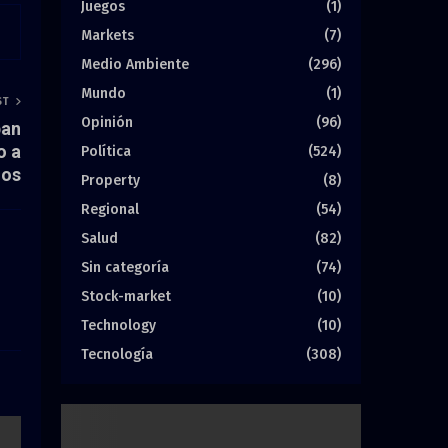
Juegos
(1)
Markets
(7)
Medio Ambiente
(296)
Mundo
(1)
ST
Opinión
(96)
ban
o a
Política
(524)
dos
Property
(8)
Regional
(54)
Salud
(82)
Sin categoría
(74)
Stock-market
(10)
Technology
(10)
Tecnología
(308)