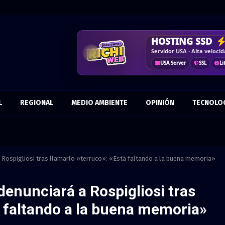
DISEÑO WEB
HOSTING SSD
CRM & DASHBO
CORREO
COR
Vende más por internet · 
Servidor USA · Alta veloci
Control · Automatiza · Mej
Más confianza · Marca prof
Responsive
Optimizad
USA Server
SSL
Li
Tu dominio
KPIs
Datos
Antispam
Flujo
L
REGIONAL
MEDIO AMBIENTE
OPINIÓN
TECNOLO
a Rospigliosi tras llamarlo »terruco»: «Está faltando a la buena memoria»
denunciará a Rospigliosi tras
á faltando a la buena memoria»