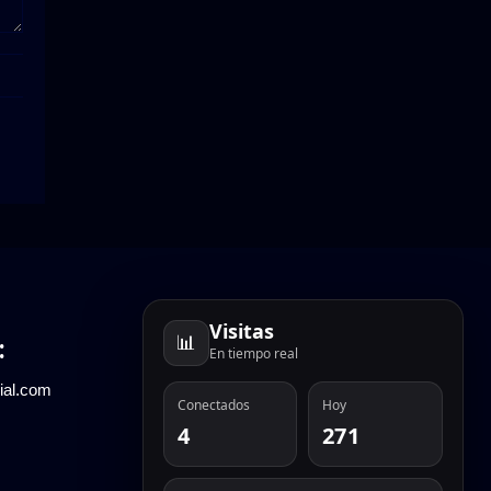
Visitas
📊
:
En tiempo real
ial.com
Conectados
Hoy
4
271