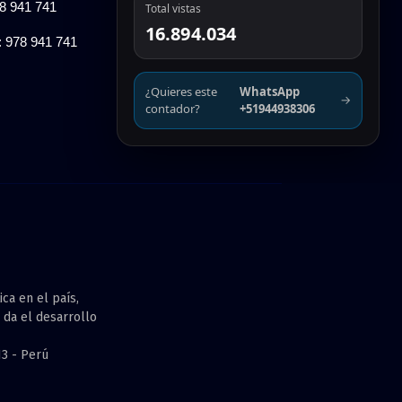
78 941 741
Total vistas
16.894.034
: 978 941 741
¿Quieres este
WhatsApp
→
contador?
+51944938306
ca en el país,
 da el desarrollo
13 - Perú