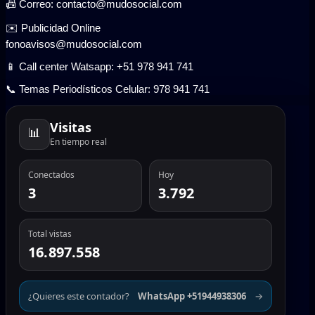
📠 Correo: contacto@mudosocial.com
✉️ Publicidad Online
fonoavisos@mudosocial.com
📱 Call center Watsapp: +51 978 941 741
📞 Temas Periodísticos Celular: 978 941 741
Visitas
📊
En tiempo real
Conectados
Hoy
3
3.792
Total vistas
16.897.558
¿Quieres este contador?
WhatsApp +51944938306
→