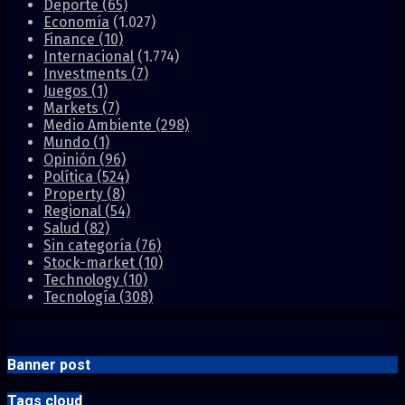
Deporte
(65)
Economía
(1.027)
Finance
(10)
Internacional
(1.774)
Investments
(7)
Juegos
(1)
Markets
(7)
Medio Ambiente
(298)
Mundo
(1)
Opinión
(96)
Política
(524)
Property
(8)
Regional
(54)
Salud
(82)
Sin categoría
(76)
Stock-market
(10)
Technology
(10)
Tecnología
(308)
Banner post
Tags cloud