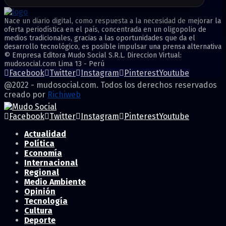
Nace un diario digital, como respuesta a la necesidad de mejorar la
oferta periodística en el país, concentrada en un oligopolio de
medios tradicionales, gracias a las oportunidades que da el
desarrollo tecnológico, es posible impulsar una prensa alternativa
© Empresa Editora Mudo Social S.R.L. Direccion Virtual:
mudosocial.com Lima 13 - Perú
Facebook
Twitter
Instagram
Pinterest
Youtube
@2022 - mudosocial.com. Todos los derechos reservados
creado por
Richiweb
Facebook
Twitter
Instagram
Pinterest
Youtube
Actualidad
Política
Economía
Internacional
Regional
Medio Ambiente
Opinión
Tecnología
Cultura
Deporte