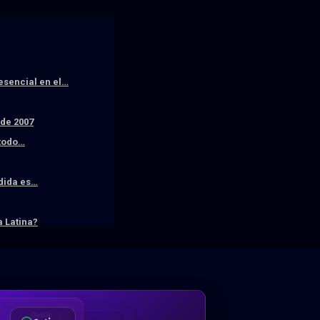
resencial en el…
sde 2007
 todo…
edida es…
 Latina?
DA
Desde