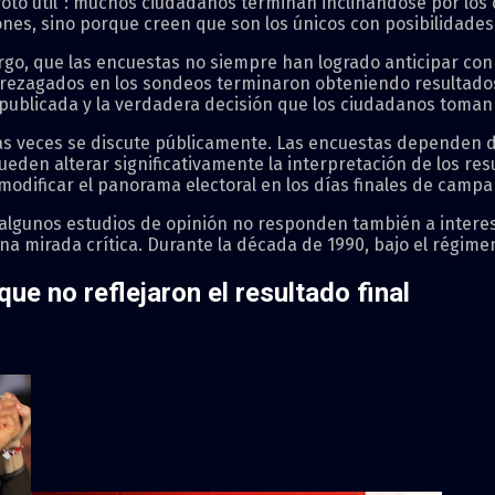
 “voto útil”: muchos ciudadanos terminan inclinándose por l
es, sino porque creen que son los únicos con posibilidades 
rgo, que las encuestas no siempre han logrado anticipar con 
 rezagados en los sondeos terminaron obteniendo resultado
ón publicada y la verdadera decisión que los ciudadanos toma
as veces se discute públicamente. Las encuestas dependen 
ueden alterar significativamente la interpretación de los r
 modificar el panorama electoral en los días finales de campa
 algunos estudios de opinión no responden también a interes
a mirada crítica. Durante la década de 1990, bajo el régime
ue no reflejaron el resultado final