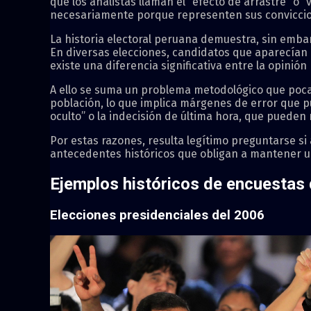
que los analistas llaman el “efecto de arrastre” o
necesariamente porque representen sus conviccion
La historia electoral peruana demuestra, sin emba
En diversas elecciones, candidatos que aparecían
existe una diferencia significativa entre la opini
A ello se suma un problema metodológico que poc
población, lo que implica márgenes de error que p
oculto” o la indecisión de última hora, que pueden
Por estas razones, resulta legítimo preguntarse si
antecedentes históricos que obligan a mantener un
Ejemplos históricos de encuestas q
Elecciones presidenciales del 2006