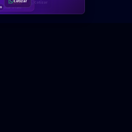
Cotizar
$80
Solicitar
Hablemos
Cotizar
ón
Anual · x 1 año