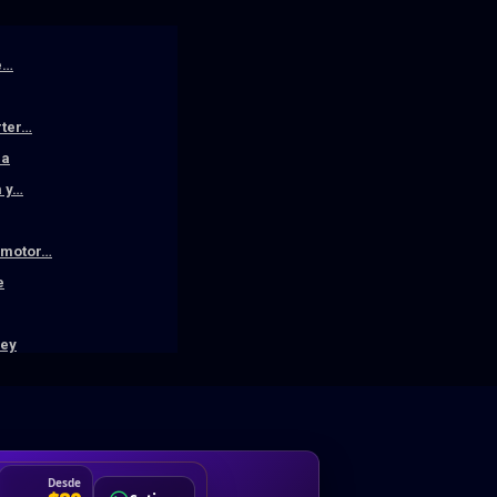
e…
rter…
la
a y…
n motor…
e
ley
DA
Desde