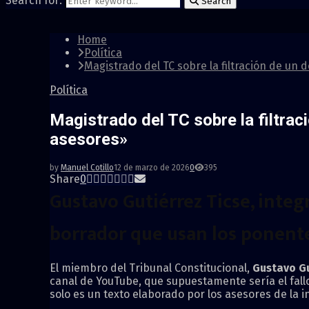
Search for:
Search
Home
Política
Magistrado del TC sobre la filtración de un
Política
Magistrado del TC sobre la filtra
asesores»
by
Manuel Cotillo
12 de marzo de 2026
0
395
Share
0
Gustavo Gutiérrez Ticse
, inte
borrador que usan los ponentes
El miembro del Tribunal Constitucional,
Gustavo Gu
canal de YouTube, que supuestamente sería el fallo
solo es un texto elaborado por los asesores de la 