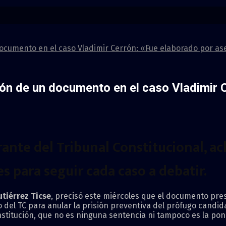
 documento en el caso Vladimir Cerrón: «Fue elaborado por a
ción de un documento en el caso Vladimir 
grante del
Tribunal Constitucional
, a
 para seguir cada caso a debatir.
tiérrez Ticse
, precisó este miércoles que el documento pre
 del TC para anular la prisión preventiva del prófugo candida
institución, que no es ninguna sentencia ni tampoco es la po