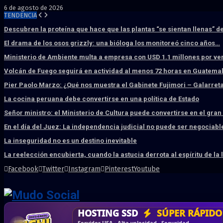
6 de agosto de 2026
TENDENCIA
Descubren la proteína que hace que las plantas “se sientan llenas” d
El drama de los osos grizzly: una bióloga los monitoreó cinco años…
Ministerio de Ambiente multa a empresa con USD 1.1 millones por ve
Volcán de Fuego seguirá en actividad al menos 72 horas en Guatema
Pier Paolo Marzo: ¿Qué nos muestra el Gabinete Fujimori – Galarret
La cocina peruana debe convertirse en una política de Estado
Señor ministro: el Ministerio de Cultura puede convertirse en el gra
En el día del Juez: La independencia judicial no puede ser negociabl
La inseguridad no es un destino inevitable
La reelección encubierta, cuando la astucia derrota al espíritu de la 
Facebook
Twitter
Instagram
Pinterest
Youtube
DISEÑO WEB
PROFESIONAL
HOSTING SSD
CRM & DASHBOARD
CORREO
CORPORATIVO
SÚPER RÁPIDO
A MEDI
Vende más por internet · Rápida · Moderna