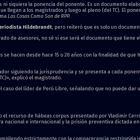
 ni siquiera la ponencia del ponente. Es un documento elabo
legan a los magistrados y luego al pleno (del TC). El ponen
rama
Las Cosas Como Son de RPP.
eriodista Hildebrandt
, pero reiteró que es solo un documen
ado de asesores, no sé si ese será el documento que tiene el
 se hacen desde hace 15 o 20 años con la finalidad de que ha
dor siguiendo la jurisprudencia y se presenta a cada ponen
C)», explicó el magistrado.
 caso del líder de Perú Libre, señalando que no puede dar 
voto el recurso de hábeas corpus presentado por Vladimir Cerr
 nacional e internacional y la prisión preventiva dictada en 
mpliendo estrictamente con la comparecencia restringida in