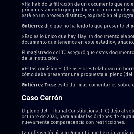
«Ha habido la filtración de un documento que no es
primer estamento que producen los documentos que l
está en un proceso distinto», expresó en el prog
Gutiérrez
dijo que no ha leído lo que presentó el
p
«Eso es lo único que hay. Hay un documento elabor
documento que tenemos en este estadío», añadió.
El magistrado del TC aseguró que estos documentos
de la institución.
«Estas comisiones (de asesores) elaboran un borra
cómo debe presentar una propuesta al pleno (del T
Gutiérrez Ticse
evitó dar más comentarios sobre el
Caso Cerrón
El pleno del Tribunal Constitucional (TC) dejó al 
octubre de 2023, para anular las órdenes de captura
nuevamente comparecencia con restricciones.
La defensa técnica argumentó que Cerrón venía cu