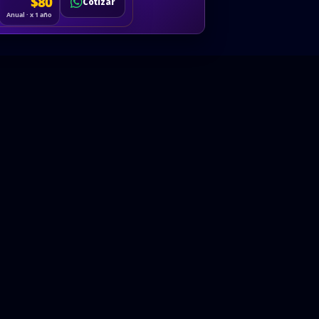
Cotizar
$80
Solicitar
Hablemos
Cotizar
ón
Anual · x 1 año