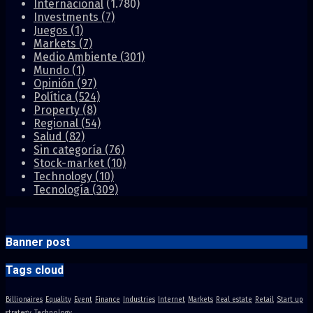
Internacional
(1.780)
Investments
(7)
Juegos
(1)
Markets
(7)
Medio Ambiente
(301)
Mundo
(1)
Opinión
(97)
Política
(524)
Property
(8)
Regional
(54)
Salud
(82)
Sin categoría
(76)
Stock-market
(10)
Technology
(10)
Tecnología
(309)
Banner post
Tags cloud
Billionaires
Equality
Event
Finance
Industries
Internet
Markets
Real estate
Retail
Start up