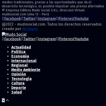
medios tradicionales, gracias a las oportunidades que da el
desarrollo tecnológico, es posible impulsar una prensa alternativa
© Empresa Editora Mudo Social S.R.L. Direccion Virtual:
mudosocial.com Lima 13 - Perú
Facebook
Twitter
Instagram
Pinterest
Youtube
@2022 - mudosocial.com. Todos los derechos reservados
creado por
Richiweb
Facebook
Twitter
Instagram
Pinterest
Youtube
Actualidad
Política
Economía
Internacional
Regional
Medio Ambiente
Opinión
Tecnología
Cultura
Deporte
Salud