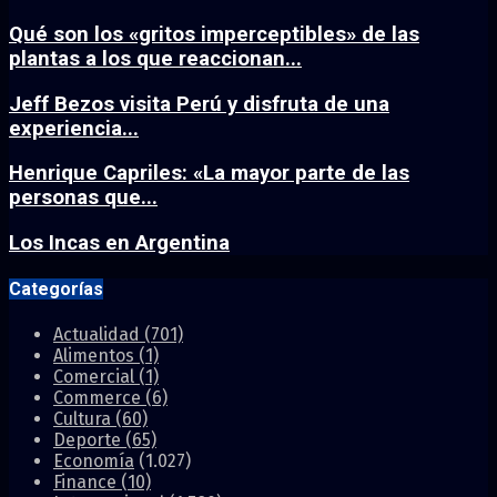
Qué son los «gritos imperceptibles» de las
plantas a los que reaccionan...
Jeff Bezos visita Perú y disfruta de una
experiencia...
Henrique Capriles: «La mayor parte de las
personas que...
Los Incas en Argentina
Categorías
Actualidad
(701)
Alimentos
(1)
Comercial
(1)
Commerce
(6)
Cultura
(60)
Deporte
(65)
Economía
(1.027)
Finance
(10)