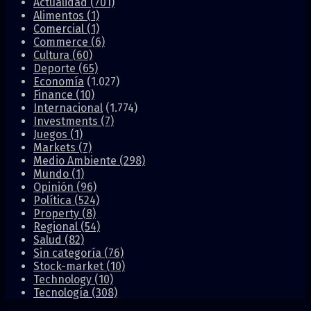
Actualidad
(701)
Alimentos
(1)
Comercial
(1)
Commerce
(6)
Cultura
(60)
Deporte
(65)
Economía
(1.027)
Finance
(10)
Internacional
(1.774)
Investments
(7)
Juegos
(1)
Markets
(7)
Medio Ambiente
(298)
Mundo
(1)
Opinión
(96)
Política
(524)
Property
(8)
Regional
(54)
Salud
(82)
Sin categoría
(76)
Stock-market
(10)
Technology
(10)
Tecnología
(308)