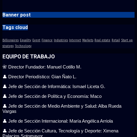
Banner post
Tags cloud
Billionaires
Equality
Event
Finance
Industries
Internet
Markets
Real estate
Retail
Start up
strategy
Technology
EQUIPO DE TRABAJO
📇 Director Fundador: Manuel Cotillo M.
👤 Director Periodístico: Gian Ñato L.
👤 Jefe de Sección de Informática: Ismael Liceta G.
👤 Jefe de Sección de Política y Economía: Maco
👤 Jefe de Sección de Medio Ambiente y Salud: Alba Rueda
Vargas
👤 Jefe de Sección Internacional: María Angélica Arriola
👤 Jefe de Sección Cultura, Tecnología y Deporte: Ximena
Palacios Sotomayor