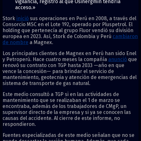
vigilancia, registro al que Osinergmin tendría
acceso.»
Stork
inició
sus operaciones en Perú en 2008, a través del
Consorcio MSC en el Lote 192, operado por Pluspetrol. El
holding que pertenecía al grupo Fluor vendió su división
europea en 2023. Así, Stork de Colombia y Perú
cambiaron
de nombre
a Magnex.
Los principales clientes de Magnex en Perú han sido Enel
y Petroperú. Hace cuatro meses la compañía
anunció
que
renovó su contrato con TGP hasta 2033 —año en que
vence la concesión— para brindar el servicio de
mantenimiento, geotecnia y atención de emergencias del
sistema de transporte de gas natural.
Este medio consultó a TGP si en las actividades de
mantenimiento que se realizaban el 1 de marzo se
encontraba, además de los trabajadores de CMgP, un
supervisor directo de la empresa y si ya se conocen las
causas del accidente. Al cierre de este informe, no
respondieron.
Fuentes especializadas de este medio señalan que no se