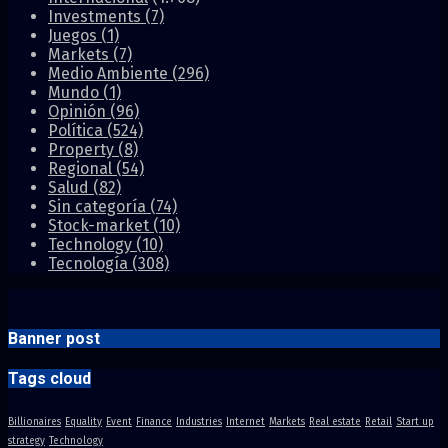
Investments
(7)
Juegos
(1)
Markets
(7)
Medio Ambiente
(296)
Mundo
(1)
Opinión
(96)
Política
(524)
Property
(8)
Regional
(54)
Salud
(82)
Sin categoría
(74)
Stock-market
(10)
Technology
(10)
Tecnología
(308)
Banner post
Tags cloud
Billionaires
Equality
Event
Finance
Industries
Internet
Markets
Real estate
Retail
Start up
strategy
Technology