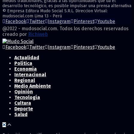
medios tradicionales, gracias a las oportunidades que da el
desarrollo tecnológico, es posible impulsar una prensa alternativa
© Empresa Editora Mudo Social S.R.L. Direccion Virtual:
mudosocial.com Lima 13 - Perú
Facebook
Twitter
Instagram
Pinterest
Youtube
@2022 - mudosocial.com. Todos los derechos reservados
creado por
Richiweb
Facebook
Twitter
Instagram
Pinterest
Youtube
Actualidad
Política
Economía
Internacional
Regional
Medio Ambiente
Opinión
Tecnología
Cultura
Deporte
Salud