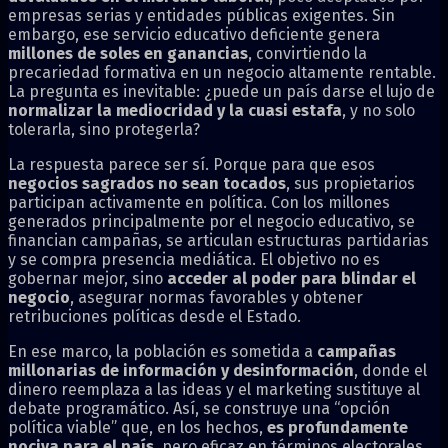
empresas serias y entidades públicas exigentes. Sin
embargo, ese servicio educativo deficiente genera
millones de soles en ganancias
, convirtiendo la
precariedad formativa en un negocio altamente rentable.
La pregunta es inevitable: ¿puede un país darse el lujo de
normalizar la mediocridad y la cuasi estafa
, y no solo
tolerarla, sino protegerla?
La respuesta parece ser sí. Porque para que esos
negocios sagrados no sean tocados
, sus propietarios
participan activamente en política. Con los millones
generados principalmente por el negocio educativo, se
financian campañas, se articulan estructuras partidarias
y se compra presencia mediática. El objetivo no es
gobernar mejor, sino
acceder al poder para blindar el
negocio
, asegurar normas favorables y obtener
retribuciones políticas desde el Estado.
En ese marco, la población es sometida a
campañas
millonarias de información y desinformación
, donde el
dinero reemplaza a las ideas y el marketing sustituye al
debate programático. Así, se construye una “opción
política viable” que, en los hechos,
es profundamente
nociva para el país
, pero eficaz en términos electorales.