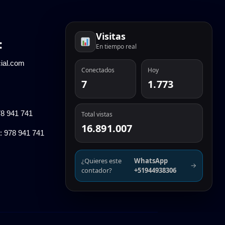
Visitas
:
En tiempo real
ial.com
Conectados
Hoy
7
1.773
78 941 741
Total vistas
16.891.007
: 978 941 741
¿Quieres este
WhatsApp
→
contador?
+51944938306