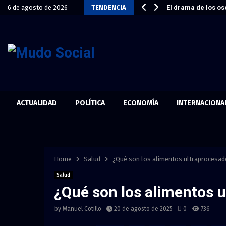
antas “se sientan llenas” de…
6 de agosto de 2026
TENDENCIA
El drama de los os
ACTUALIDAD
POLÍTICA
ECONOMÍA
INTERNACIONA
Home
Salud
¿Qué son los alimentos ultraprocesa
Salud
¿Qué son los alimentos 
by
Manuel Cotillo
20 de agosto de 2025
0
736