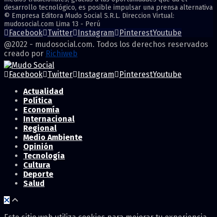
desarrollo tecnológico, es posible impulsar una prensa alternativa
© Empresa Editora Mudo Social S.R.L. Direccion Virtual:
mudosocial.com Lima 13 - Perú
Facebook
Twitter
Instagram
Pinterest
Youtube
@2022 - mudosocial.com. Todos los derechos reservados
creado por
Richiweb
Facebook
Twitter
Instagram
Pinterest
Youtube
Actualidad
Política
Economía
Internacional
Regional
Medio Ambiente
Opinión
Tecnología
Cultura
Deporte
Salud