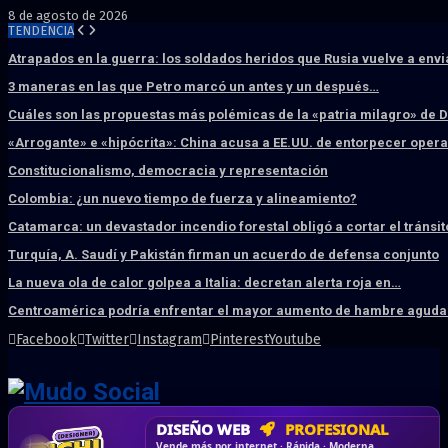
8 de agosto de 2026
TENDENCIA
Atrapados en la guerra: los soldados heridos que Rusia vuelve a env
3 maneras en las que Petro marcó un antes y un después…
Cuáles son las propuestas más polémicas de la «patria milagro» de 
«Arrogante» e «hipócrita»: China acusa a EE.UU. de entorpecer ope
Constitucionalismo, democracia y representación
Colombia: ¿un nuevo tiempo de fuerza y alineamiento?
Catamarca: un devastador incendio forestal obligó a cortar el tránsit
Turquía, A. Saudí y Pakistán firman un acuerdo de defensa conjunto
La nueva ola de calor golpea a Italia: decretan alerta roja en…
Centroamérica podría enfrentar el mayor aumento de hambre aguda 
Facebook
Twitter
Instagram
Pinterest
Youtube
DISEÑO WEB
PROFESIONAL
HOSTING SSD
CRM & DASHBOARD
CORREO
CORPORATIVO
SÚPER RÁPIDO
A MEDIDA
Desd
Vende más por internet · Rápida · Moderna