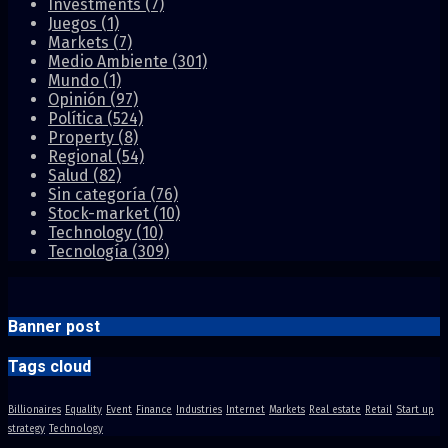
Investments
(7)
Juegos
(1)
Markets
(7)
Medio Ambiente
(301)
Mundo
(1)
Opinión
(97)
Política
(524)
Property
(8)
Regional
(54)
Salud
(82)
Sin categoría
(76)
Stock-market
(10)
Technology
(10)
Tecnología
(309)
Banner post
Tags cloud
Billionaires
Equality
Event
Finance
Industries
Internet
Markets
Real estate
Retail
Start up
strategy
Technology