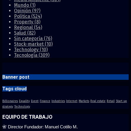
Mundo
(1)
Opinión
(97)
Política
(524)
Property
(8)
Regional
(54)
Salud
(82)
Sin categoría
(76)
Stock-market
(10)
Technology
(10)
Tecnología
(309)
Banner post
Tags cloud
Billionaires
Equality
Event
Finance
Industries
Internet
Markets
Real estate
Retail
Start up
strategy
Technology
EQUIPO DE TRABAJO
📇 Director Fundador: Manuel Cotillo M.