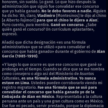
honorem
, sin sueldo. Lo gané. Lo que hizo después la
administración que siguió fue convalidar ese concurso
que yo había ganado.
No le debo favores a nadie.
Alguien
ha dicho: ‘Ah, claro,
Vladimiro
[Montesinos] le dijo al chino
[a Alberto Fujimori]
para que el chino le dijera a Alan
‘.
Puro cuento, pura mentira.
Gané un concurso
. ¿Sabe
quién ganó el concurso? Un currículum aplastante»,
expresó.
Añadió que dicha designación «es una fórmula
administrativa» que se utilizó «para convalidar el
concurso que había ganado» durante el gobierno de
Alan
García (1985-1990)
.
«Y luego lo que ocurre es que ese concurso que gané se
prolonga en el tiempo. Cuando se dice que se me nombra
como consejero o algo así del Ministerio de Asuntos
Culturales,
es una fórmula administrativa
.
Yo nunca
estuve en Lima
. Ustedes pueden corroborarlo viendo mi
registro migratorio.
Fue una fórmula que se usó para
convalidar el concurso que había ganado yo de la
Embajada de Alan en México
. Representaba a la cultura
peruana ante un país y una gran cultura como es México.
Ese fue mi pecado, servir prestado, porque la diplomacia