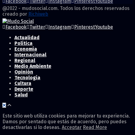
Facebook
Twitter
Instagram
Pinterest
Youtube
@2022 - mudosocial.com. Todos los derechos reservados
creado por
Richiweb
Facebook
Twitter
Instagram
Pinterest
Youtube
Actualidad
Política
Economía
Internacional
Regional
Medio Ambiente
Opinión
Tecnología
Cultura
Deporte
Salud
Este sitio web utiliza cookies para mejorar tu experiencia.
Damos por sentado que estás de acuerdo, pero puedes
desactivarlas si lo deseas.
Acceptar
Read More