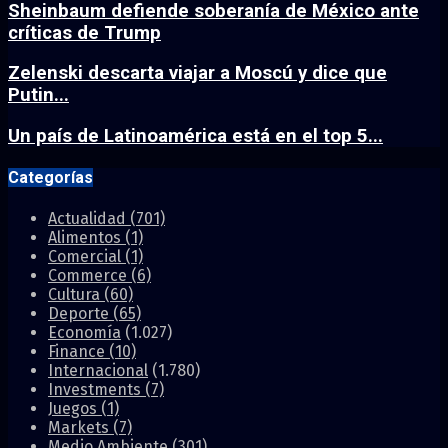
Sheinbaum defiende soberanía de México ante
críticas de Trump
Zelenski descarta viajar a Moscú y dice que
Putin...
Un país de Latinoamérica está en el top 5...
Categorías
Actualidad
(701)
Alimentos
(1)
Comercial
(1)
Commerce
(6)
Cultura
(60)
Deporte
(65)
Economía
(1.027)
Finance
(10)
Internacional
(1.780)
Investments
(7)
Juegos
(1)
Markets
(7)
Medio Ambiente
(301)