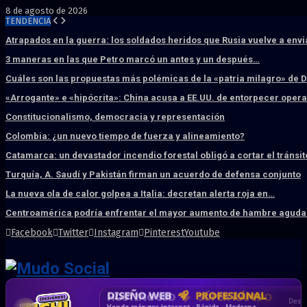
8 de agosto de 2026
TENDENCIA
Atrapados en la guerra: los soldados heridos que Rusia vuelve a env
3 maneras en las que Petro marcó un antes y un después…
Cuáles son las propuestas más polémicas de la «patria milagro» de 
«Arrogante» e «hipócrita»: China acusa a EE.UU. de entorpecer ope
Constitucionalismo, democracia y representación
Colombia: ¿un nuevo tiempo de fuerza y alineamiento?
Catamarca: un devastador incendio forestal obligó a cortar el tránsit
Turquía, A. Saudí y Pakistán firman un acuerdo de defensa conjunto
La nueva ola de calor golpea a Italia: decretan alerta roja en…
Centroamérica podría enfrentar el mayor aumento de hambre aguda 
Facebook
Twitter
Instagram
Pinterest
Youtube
DISEÑO WEB
PROFESIONAL
HOSTING SSD
CRM & DASHBOARD
CORREO
CORPORATIVO
SÚPER RÁPIDO
A MEDIDA
Desd
Vende más por internet · Rápida · Moderna